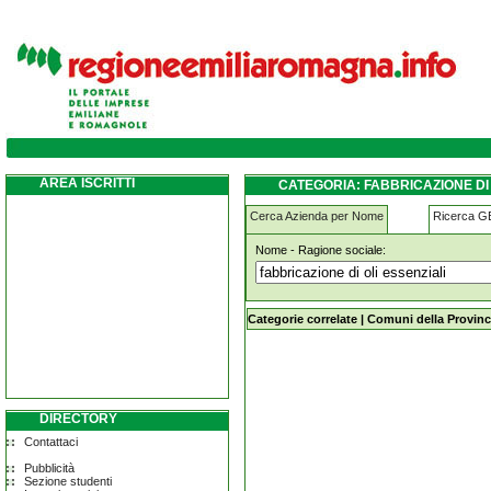
fabbricazione-di-oli-essenziali modena
AREA ISCRITTI
CATEGORIA: FABBRICAZIONE DI
Cerca Azienda per Nome
Ricerca 
Nome - Ragione sociale:
fabbricazione-di-oli-essenziali mod
Categorie correlate
|
Comuni della Provinc
DIRECTORY
Contattaci
Pubblicità
Sezione studenti