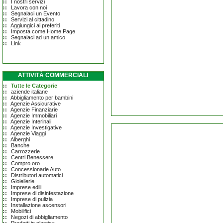
I nostri servizi
Lavora con noi
Segnalaci un Evento
Servizi al cittadino
Aggiungici ai preferiti
Imposta come Home Page
Segnalaci ad un amico
Link
ATTIVITÀ COMMERCIALI
Tutte le Categorie
aziende italiane
Abbigliamento per bambini
Agenzie Assicurative
Agenzie Finanziarie
Agenzie Immobiliari
Agenzie Interinali
Agenzie Investigative
Agenzie Viaggi
Alberghi
Banche
Carrozzerie
Centri Benessere
Compro oro
Concessionarie Auto
Distributori automatici
Gioiellerie
Imprese edili
Imprese di disinfestazione
Imprese di pulizia
Installazione ascensori
Mobilifici
Negozi di abbigliamento