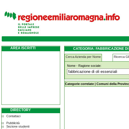
fabbricazione-di-oli-essenziali castelvetr
AREA ISCRITTI
CATEGORIA: FABBRICAZIONE DI
Cerca Azienda per Nome
Ricerca 
Nome - Ragione sociale:
fabbricazione-di-oli-essenziali cast
Categorie correlate
|
Comuni della Provinc
DIRECTORY
Contattaci
Pubblicità
Sezione studenti