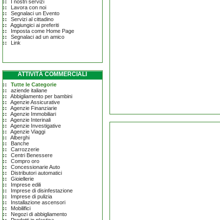
I nostri servizi
Lavora con noi
Segnalaci un Evento
Servizi al cittadino
Aggiungici ai preferiti
Imposta come Home Page
Segnalaci ad un amico
Link
ATTIVITÀ COMMERCIALI
Tutte le Categorie
aziende italiane
Abbigliamento per bambini
Agenzie Assicurative
Agenzie Finanziarie
Agenzie Immobiliari
Agenzie Interinali
Agenzie Investigative
Agenzie Viaggi
Alberghi
Banche
Carrozzerie
Centri Benessere
Compro oro
Concessionarie Auto
Distributori automatici
Gioiellerie
Imprese edili
Imprese di disinfestazione
Imprese di pulizia
Installazione ascensori
Mobilifici
Negozi di abbigliamento