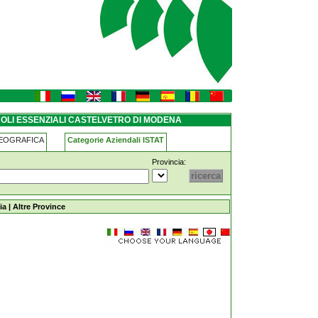
o-di-modena
 OLI ESSENZIALI CASTELVETRO DI MODENA
GEOGRAFICA
Categorie Aziendali ISTAT
Provincia:
elvetro-di-modena
ia
|
Altre Province