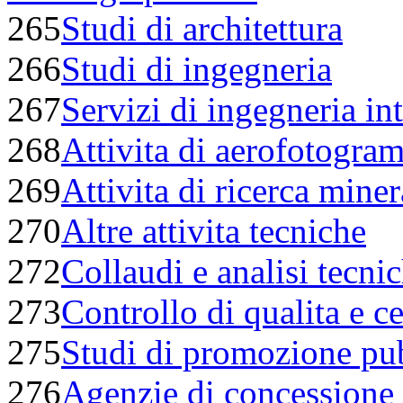
265
Studi di architettura
266
Studi di ingegneria
267
Servizi di ingegneria in
268
Attivita di aerofotogram
269
Attivita di ricerca miner
270
Altre attivita tecniche
272
Collaudi e analisi tecnic
273
Controllo di qualita e ce
275
Studi di promozione pub
276
Agenzie di concessione d