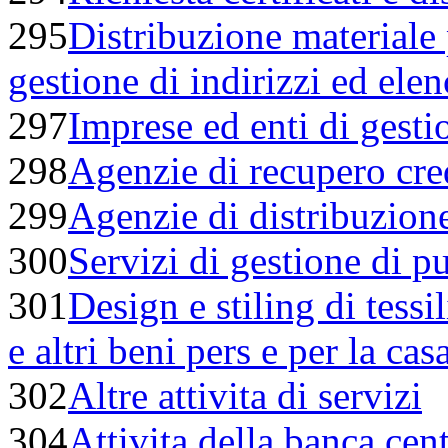
295
Distribuzione materiale
gestione di indirizzi ed elen
297
Imprese ed enti di gesti
298
Agenzie di recupero cred
299
Agenzie di distribuzione 
300
Servizi di gestione di p
301
Design e stiling di tessi
e altri beni pers e per la cas
302
Altre attivita di servizi
304
Attivita della banca cent