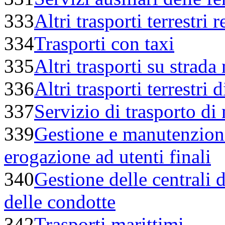
333
Altri trasporti terrestri 
334
Trasporti con taxi
335
Altri trasporti su strada
336
Altri trasporti terrestri 
337
Servizio di trasporto di
339
Gestione e manutenzione
erogazione ad utenti finali
340
Gestione delle centrali d
delle condotte
342
Trasporti marittimi