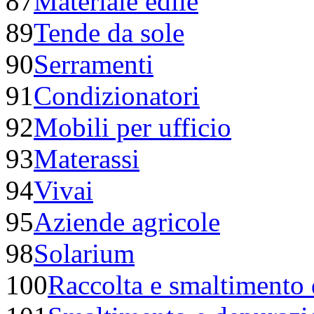
87
Materiale edile
89
Tende da sole
90
Serramenti
91
Condizionatori
92
Mobili per ufficio
93
Materassi
94
Vivai
95
Aziende agricole
98
Solarium
100
Raccolta e smaltimento de