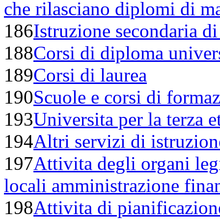
che rilasciano diplomi di ma
186
Istruzione secondaria d
188
Corsi di diploma univers
189
Corsi di laurea
190
Scuole e corsi di formaz
193
Universita per la terza e
194
Altri servizi di istruzion
197
Attivita degli organi leg
locali amministrazione finan
198
Attivita di pianificazione