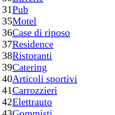
31
Pub
35
Motel
36
Case di riposo
37
Residence
38
Ristoranti
39
Catering
40
Articoli sportivi
41
Carrozzieri
42
Elettrauto
43
Gommisti