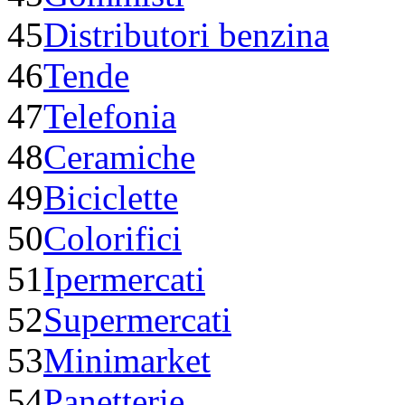
45
Distributori benzina
46
Tende
47
Telefonia
48
Ceramiche
49
Biciclette
50
Colorifici
51
Ipermercati
52
Supermercati
53
Minimarket
54
Panetterie