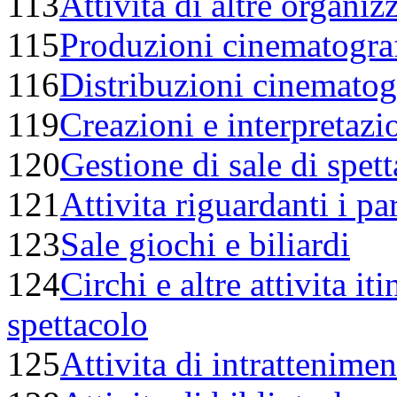
113
Attivita di altre organiz
115
Produzioni cinematograf
116
Distribuzioni cinematog
119
Creazioni e interpretazion
120
Gestione di sale di spett
121
Attivita riguardanti i pa
123
Sale giochi e biliardi
124
Circhi e altre attivita it
spettacolo
125
Attivita di intrattenimen