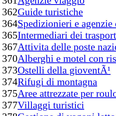
361
Agenzie viaggio
362
Guide turistiche
364
Spedizionieri e agenzie
365
Intermediari dei trasport
367
Attivita delle poste nazi
370
Alberghi e motel con ris
373
Ostelli della gioventÃ¹
374
Rifugi di montagna
375
Aree attrezzate per roul
377
Villaggi turistici