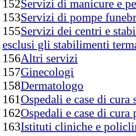
152
Servizi di manicure e p
153
Servizi di pompe funebri
155
Servizi dei centri e stab
esclusi gli stabilimenti term
156
Altri servizi
157
Ginecologi
158
Dermatologo
161
Ospedali e case di cura s
162
Ospedali e case di cura p
163
Istituti cliniche e policl