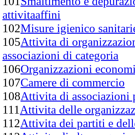
101
Smaltimento e depurazio
attivitaaffini
102
Misure igienico sanitarie
105
Attivita di organizzazion
associazioni di categoria
106
Organizzazioni econom
107
Camere di commercio
108
Attivita di associazioni 
111
Attivita delle organizzaz
112
Attivita dei partiti e del