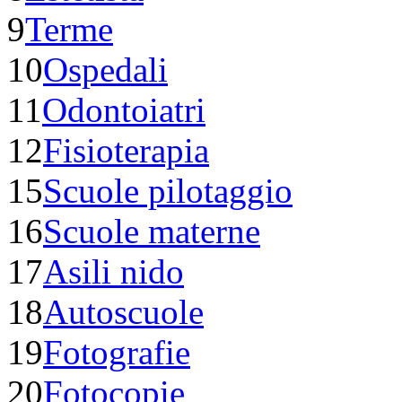
9
Terme
10
Ospedali
11
Odontoiatri
12
Fisioterapia
15
Scuole pilotaggio
16
Scuole materne
17
Asili nido
18
Autoscuole
19
Fotografie
20
Fotocopie