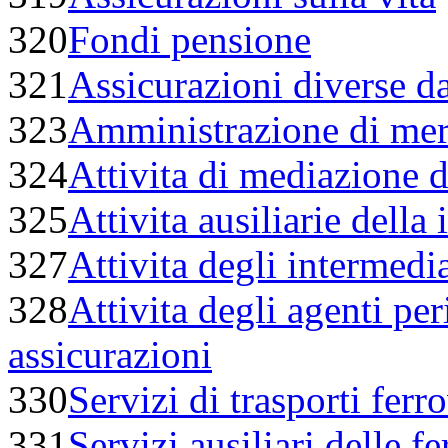
320
Fondi pensione
321
Assicurazioni diverse da
323
Amministrazione di merc
324
Attivita di mediazione di
325
Attivita ausiliarie della
327
Attivita degli intermedia
328
Attivita degli agenti per
assicurazioni
330
Servizi di trasporti ferro
331
Servizi ausiliari delle fe