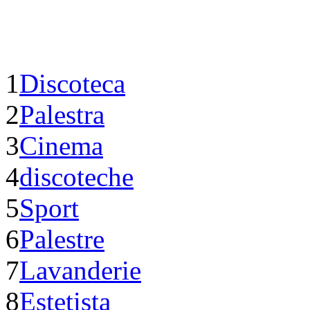
1
Discoteca
2
Palestra
3
Cinema
4
discoteche
5
Sport
6
Palestre
7
Lavanderie
8
Estetista