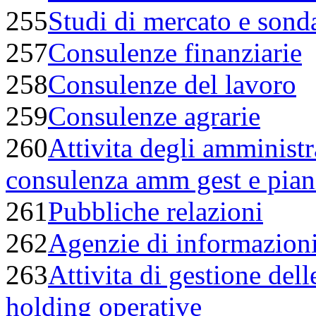
255
Studi di mercato e sond
257
Consulenze finanziarie
258
Consulenze del lavoro
259
Consulenze agrarie
260
Attivita degli amministra
consulenza amm gest e pian
261
Pubbliche relazioni
262
Agenzie di informazion
263
Attivita di gestione dell
holding operative