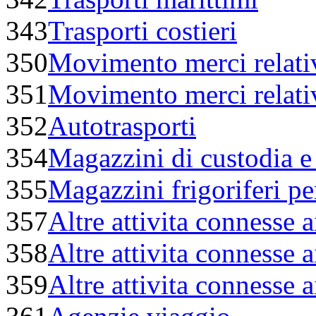
343
Trasporti costieri
350
Movimento merci relativo
351
Movimento merci relativ
352
Autotrasporti
354
Magazzini di custodia e
355
Magazzini frigoriferi pe
357
Altre attivita connesse ai
358
Altre attivita connesse a
359
Altre attivita connesse a