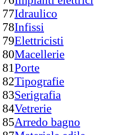
77
Idraulico
78
Infissi
79
Elettricisti
80
Macellerie
81
Porte
82
Tipografie
83
Serigrafia
84
Vetrerie
85
Arredo bagno