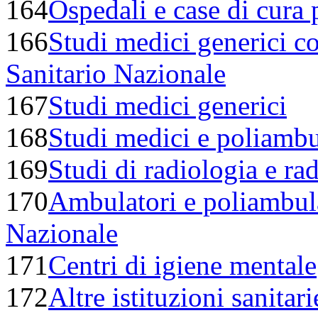
164
Ospedali e case di cura 
166
Studi medici generici c
Sanitario Nazionale
167
Studi medici generici
168
Studi medici e poliambul
169
Studi di radiologia e ra
170
Ambulatori e poliambula
Nazionale
171
Centri di igiene mentale
172
Altre istituzioni sanitar