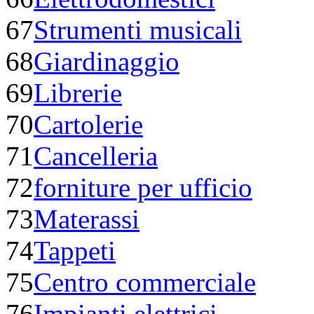
67
Strumenti musicali
68
Giardinaggio
69
Librerie
70
Cartolerie
71
Cancelleria
72
forniture per ufficio
73
Materassi
74
Tappeti
75
Centro commerciale
76
Impianti elettrici