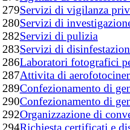
279
Servizi di vigilanza priv
280
Servizi di investigazion
282
Servizi di pulizia
283
Servizi di disinfestazio
286
Laboratori fotografici p
287
Attivita di aerofotocine
289
Confezionamento di gen
290
Confezionamento di gen
292
Organizzazione di conv
294
Richiesta certificati e d