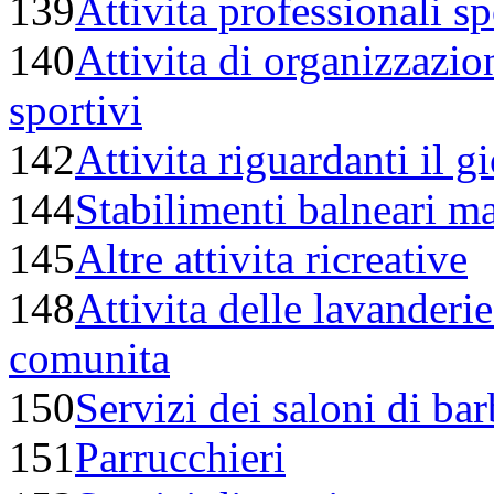
139
Attivita professionali s
140
Attivita di organizzazio
sportivi
142
Attivita riguardanti il 
144
Stabilimenti balneari mar
145
Altre attivita ricreative
148
Attivita delle lavanderie
comunita
150
Servizi dei saloni di bar
151
Parrucchieri