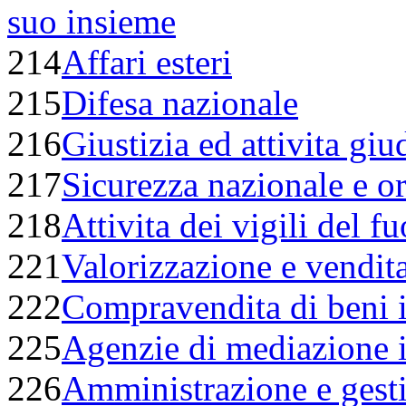
suo insieme
214
Affari esteri
215
Difesa nazionale
216
Giustizia ed attivita giu
217
Sicurezza nazionale e o
218
Attivita dei vigili del f
221
Valorizzazione e vendit
222
Compravendita di beni i
225
Agenzie di mediazione 
226
Amministrazione e gesti