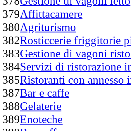
378
Gestione di vagoni letto
379
Affittacamere
380
Agriturismo
382
Rosticcerie friggitorie p
383
Gestione di vagoni risto
384
Servizi di ristorazione i
385
Ristoranti con annesso i
387
Bar e caffe
388
Gelaterie
389
Enoteche