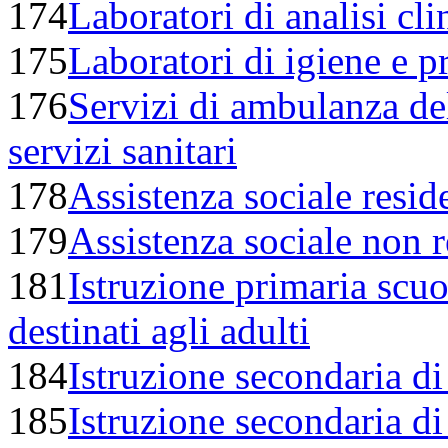
174
Laboratori di analisi cli
175
Laboratori di igiene e pr
176
Servizi di ambulanza del
servizi sanitari
178
Assistenza sociale resid
179
Assistenza sociale non r
181
Istruzione primaria scuo
destinati agli adulti
184
Istruzione secondaria d
185
Istruzione secondaria di 