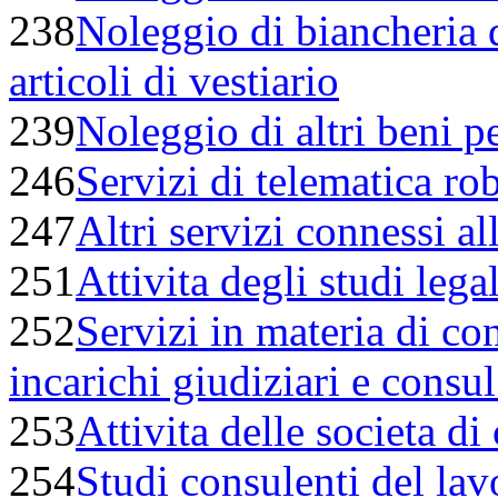
238
Noleggio di biancheria d
articoli di vestiario
239
Noleggio di altri beni p
246
Servizi di telematica ro
247
Altri servizi connessi al
251
Attivita degli studi legal
252
Servizi in materia di co
incarichi giudiziari e consul
253
Attivita delle societa di 
254
Studi consulenti del lav