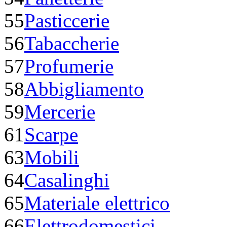
55
Pasticcerie
56
Tabaccherie
57
Profumerie
58
Abbigliamento
59
Mercerie
61
Scarpe
63
Mobili
64
Casalinghi
65
Materiale elettrico
66
Elettrodomestici