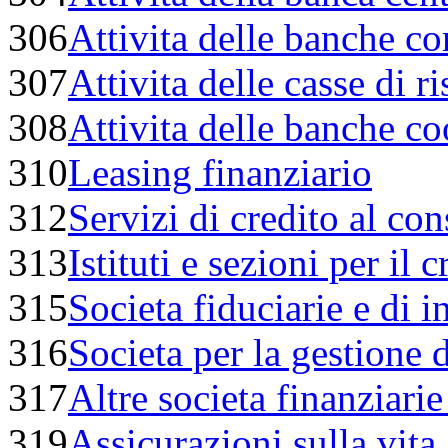
306
Attivita delle banche c
307
Attivita delle casse di r
308
Attivita delle banche c
310
Leasing finanziario
312
Servizi di credito al co
313
Istituti e sezioni per il 
315
Societa fiduciarie e di 
316
Societa per la gestione
317
Altre societa finanziari
319
Assicurazioni sulla vita