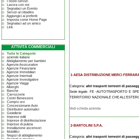
I nostri servizi
Lavora con noi
Segnalaci un Evento
Servizi al cittadino
Aggiungici ai preferiti
Imposta come Home Page
Segnalaci ad un amico
Link
ATTIVITÀ COMMERCIALI
Tutte le Categorie
aziende italiane
Abbigliamento per bambini
Agenzie Assicurative
Agenzie Finanziarie
Agenzie Immobiliari
1-AESA DISTRIBUZIONE MERCI FERRARA 
Agenzie Interinali
Agenzie Investigative
Agenzie Viaggi
Categoria:
altri trasporti terrestri di passegg
Alberghi
Banche
Sede legale: FE -AUTOTRASPORTO E SP
Carrozzerie
TERRITORIO NAZIONALE CHE ALL'ESTER
Centri Benessere
Compro oro
Concessionarie Auto
Vedi scheda azienda
Distributori automatici
Gioiellerie
Imprese edili
Imprese di disinfestazione
Imprese di pulizia
2-BARTOLINI S.P.A.
Installazione ascensori
Mobilifici
Negozi di abbigliamento
Categoria:
altri trasporti terrestri di passegg