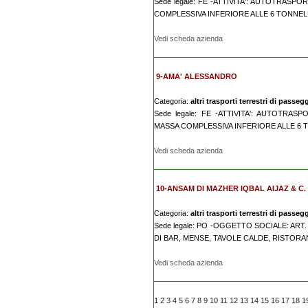
Sede legale: FE -ATTIVITA': AUTOTRA
COMPLESSIVA INFERIORE ALLE 6 TONNEL
Vedi scheda azienda
9-AMA' ALESSANDRO
Categoria:
altri trasporti terrestri di passegg
Sede legale: FE -ATTIVITA': AUTOTR
MASSA COMPLESSIVA INFERIORE ALLE 6 
Vedi scheda azienda
10-ANSAM DI MAZHER IQBAL AIJAZ & C. 
Categoria:
altri trasporti terrestri di passegg
Sede legale: PO -OGGETTO SOCIALE: ART.
DI BAR, MENSE, TAVOLE CALDE, RISTORANTI
Vedi scheda azienda
1
2
3
4
5
6
7
8
9
10
11
12
13
14
15
16
17
18
1