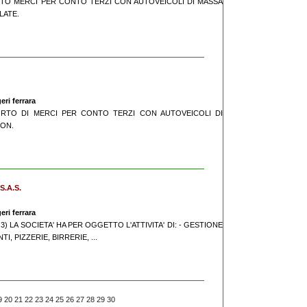
SPORTO MERCI PER CONTO TERZI CON AUTOVEICOLI DI MASSA
LATE.
eri ferrara
ASPORTO DI MERCI PER CONTO TERZI CON AUTOVEICOLI DI
TON.
S.A.S.
eri ferrara
 3) LA SOCIETA' HA PER OGGETTO L'ATTIVITA' DI: - GESTIONE
, PIZZERIE, BIRRERIE, ...
9
20
21
22
23
24
25
26
27
28
29
30