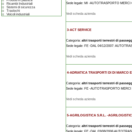
Prodotti in plastica
Sede legale: MI -AUTOTRASPORTO MERCI
Ricambi Industriali
Sistemi di sicurezza
Traslochi
Vedi scheda azienda
Veicoli industriali
3-ACT SERVICE
Categoria:
altri trasporti terrestri di passegg
Sede legale: FE -DAL 04/12/2007: AUTO
Vedi scheda azienda
4-ADRIATICA TRASPORTI DI DI MARCO E
Categoria:
altri trasporti terrestri di passegg
Sede legale: FE -AUTOTRASPORTO MERCI
Vedi scheda azienda
5-AGRILOGISTICA S.R.L. -AGRILOGISTI
Categoria:
altri trasporti terrestri di passegg
Sede legale: FE -DAL 03/08/2006 AUTOT