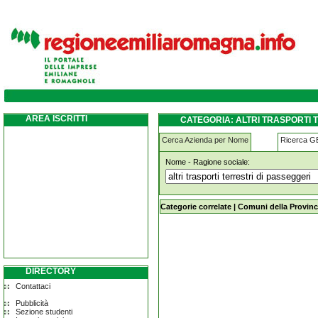
altri-trasporti-terrestri-di-passeggeri ferra
AREA ISCRITTI
CATEGORIA: ALTRI TRASPORTI 
Cerca Azienda per Nome
Ricerca 
Nome - Ragione sociale:
altri-trasporti-terrestri-di-passeggeri
Categorie correlate
|
Comuni della Provinc
DIRECTORY
Contattaci
Pubblicità
Sezione studenti