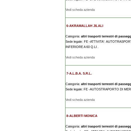
Vedi scheda azienda
6-AKRAMALLAH JILALI
Categoria:
altri trasporti terrestri di passegg
Sede legale: FE -ATTIVITA': AUTOTRA
INFERIORE A 60 Q.LI .
Vedi scheda azienda
7-A.L.B.A. S.R.L.
Categoria:
altri trasporti terrestri di passegg
Sede legale: FE -AUTOSTRAPORTO DI ME
Vedi scheda azienda
8-ALBERTI MONICA
Categoria:
altri trasporti terrestri di passegg