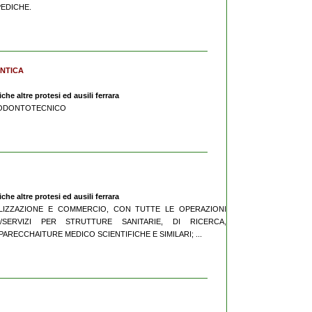
EDICHE.
ONTICA
he altre protesi ed ausili ferrara
IO ODONTOTECNICO
he altre protesi ed ausili ferrara
EALIZZAZIONE E COMMERCIO, CON TUTTE LE OPERAZIONI
/SERVIZI PER STRUTTURE SANITARIE, DI RICERCA,
ARECCHAITURE MEDICO SCIENTIFICHE E SIMILARI; ...