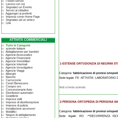
I nostri servizi
Lavora con noi
Segnalaci un Evento
Servizi al cittadino
Aggiungici ai preferiti
Imposta come Home Page
Segnalaci ad un amico
Link
ATTIVITÀ COMMERCIALI
Tutte le Categorie
aziende italiane
Abbigliamento per bambini
Agenzie Assicurative
Agenzie Finanziarie
Agenzie Immobiliari
1-ESTENSE ORTODONZIA DI NEGRINI STE
Agenzie Interinali
Agenzie Investigative
Agenzie Viaggi
Categoria:
fabbricazione di protesi ortopedic
Alberghi
Banche
Sede legale: FE -ATTIVITA': LABORATOR
Carrozzerie
Centri Benessere
Compro oro
Vedi scheda azienda
Concessionarie Auto
Distributori automatici
Gioiellerie
Imprese edili
2-PERSONA ORTOPEDIA DI PERSONA 
Imprese di disinfestazione
Imprese di pulizia
Installazione ascensori
Categoria:
fabbricazione di protesi ortopedic
Mobilifici
Negozi di abbigliamento
Sede legale: RO -**DECORRENZA ISC