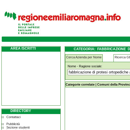
fabbricazione-di-protesi-ortopediche-altre-p
AREA ISCRITTI
CATEGORIA: FABBRICAZIONE D
FERRARA
Cerca Azienda per Nome
Ricerca 
Nome - Ragione sociale:
fabbricazione-di-protesi-ortopediche-
Categorie correlate
|
Comuni della Provinc
DIRECTORY
Contattaci
Pubblicità
Sezione studenti