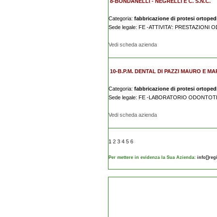
8-BONDANELLI - NEGRELLI E C. S.N.C.
Categoria:
fabbricazione di protesi ortopedic
Sede legale: FE -ATTIVITA': PRESTAZION
Vedi scheda azienda
10-B.P.M. DENTAL DI PAZZI MAURO E MAR
Categoria:
fabbricazione di protesi ortopedic
Sede legale: FE -LABORATORIO ODONTO
Vedi scheda azienda
1
2
3
4
5
6
Per mettere in evidenza la Sua Azienda:
info[]re