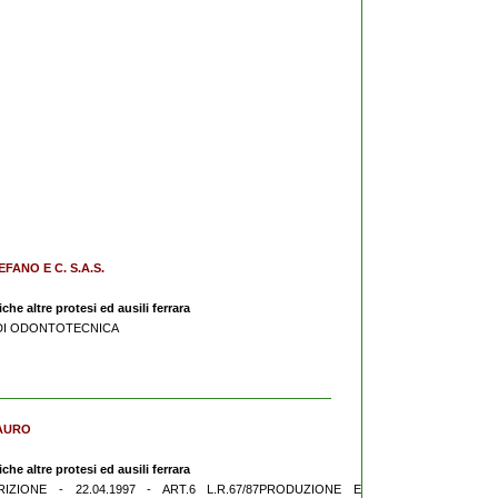
FANO E C. S.A.S.
he altre protesi ed ausili ferrara
IO DI ODONTOTECNICA
MAURO
he altre protesi ed ausili ferrara
RIZIONE - 22.04.1997 - ART.6 L.R.67/87PRODUZIONE E