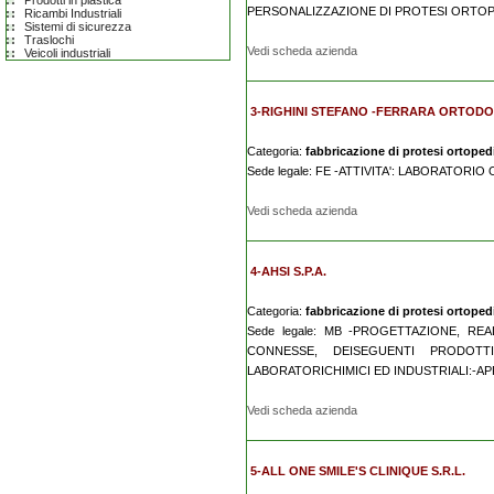
Prodotti in plastica
PERSONALIZZAZIONE DI PROTESI ORTOP
Ricambi Industriali
Sistemi di sicurezza
Traslochi
Vedi scheda azienda
Veicoli industriali
3-RIGHINI STEFANO -FERRARA ORTOD
Categoria:
fabbricazione di protesi ortopedic
Sede legale: FE -ATTIVITA': LABORATOR
Vedi scheda azienda
4-AHSI S.P.A.
Categoria:
fabbricazione di protesi ortopedic
Sede legale: MB -PROGETTAZIONE, R
CONNESSE, DEISEGUENTI PRODOTTI
LABORATORICHIMICI ED INDUSTRIALI:-APP
Vedi scheda azienda
5-ALL ONE SMILE'S CLINIQUE S.R.L.