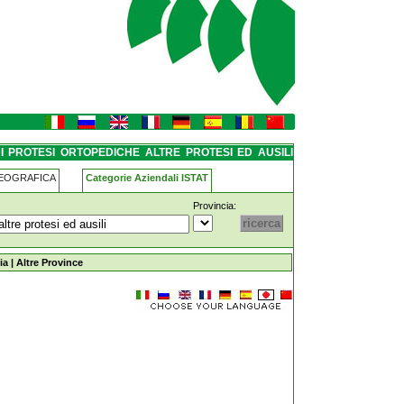
rotesi-ed-ausili ferrara
I PROTESI ORTOPEDICHE ALTRE PROTESI ED AUSILI
GEOGRAFICA
Categorie Aziendali ISTAT
Provincia:
altre-protesi-ed-ausili ferrara
ia
|
Altre Province