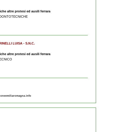
he altre protesi ed ausili ferrara
I ODONTOTECNICHE
INELLI LUISA - S.N.C.
he altre protesi ed ausili ferrara
TECNICO
gioneemiliaromagna.info