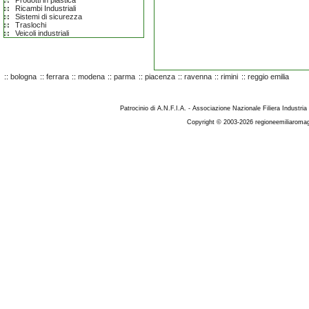
Prodotti in plastica
Ricambi Industriali
Sistemi di sicurezza
Traslochi
Veicoli industriali
::
bologna
::
ferrara
::
modena
::
parma
::
piacenza
::
ravenna
::
rimini
::
reggio emilia
Patrocinio di A.N.F.I.A. - Associazione Nazionale Filiera Industria
Copyright © 2003-2026 regioneemiliaromag