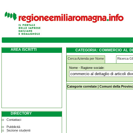
commercio-al-dettaglio-di-articoli-diversi
AREA ISCRITTI
CATEGORIA: COMMERCIO AL DE
FERRARA
Cerca Azienda per Nome
Ricerca 
Nome - Ragione sociale:
commercio-al-dettaglio-di-articoli-d
Categorie correlate
|
Comuni della Provinc
DIRECTORY
Contattaci
Pubblicità
Sezione studenti