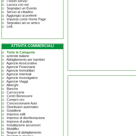
I nostri servizi
Lavora con noi
Segnalaci un Evento
Servizi al cittadino
Aggiungici ai preferiti
Imposta come Home Page
Segnalaci ad un amico
Link
ATTIVITÀ COMMERCIALI
Tutte le Categorie
aziende italiane
Abbigliamento per bambini
Agenzie Assicurative
Agenzie Finanziarie
Agenzie Immobiliari
Agenzie Interinali
Agenzie Investigative
Agenzie Viaggi
Alberghi
Banche
Carrozzerie
Centri Benessere
Compro oro
Concessionarie Auto
Distributori automatici
Gioiellerie
Imprese edili
Imprese di disinfestazione
Imprese di pulizia
Installazione ascensori
Mobilifici
Negozi di abbigliamento