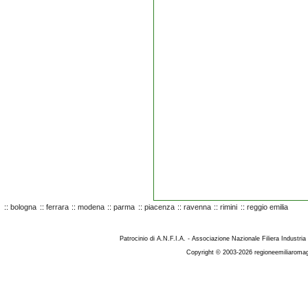
::
bologna
::
ferrara
::
modena
::
parma
::
piacenza
::
ravenna
::
rimini
::
reggio emilia
Patrocinio di A.N.F.I.A. - Associazione Nazionale Filiera Industria
Copyright © 2003-2026 regioneemiliaromag