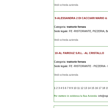
Vedi scheda azienda
9-ALESSANDRA 2 DI CACCIARI MARIO & C.
Categoria:
trattorie ferrara
Sede legale: FE -RISTORANTE, PIZZERIA,
Vedi scheda azienda
10-AL FAIROUZ S.R.L. -AL CRISTALLO
Categoria:
trattorie ferrara
Sede legale: FE -RISTORANTE - PIZZERIA 
Vedi scheda azienda
1
2
3
4
5
6
7
8
9
10
11
12
13
14
15
16
17
18
1
Per mettere in evidenza la Sua Azienda:
info[]re