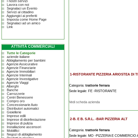
I nostri servizi
Lavora con noi
Segnalaci un Evento
Servizi al cittadino
Aggiungici ai preferiti
Imposta come Home Page
Segnalaci ad un amico
Link
ATTIVITÀ COMMERCIALI
Tutte le Categorie
aziende italiane
Abbigliamento per bambini
Agenzie Assicurative
Agenzie Finanziarie
Agenzie Immobiliari
1-RISTORANTE PIZZERIA ARIOSTEA DI T
Agenzie Interinali
Agenzie Investigative
Agenzie Viaggi
Categoria:
trattorie ferrara
Alberghi
Banche
Sede legale: FE -RISTORANTE
Carrozzerie
Centri Benessere
Compro oro
Vedi scheda azienda
Concessionarie Auto
Distributori automatici
Gioiellerie
Imprese edili
2-B. E B. S.R.L. -BAR PIZZERIA ALT
Imprese di disinfestazione
Imprese di pulizia
Installazione ascensori
Categoria:
trattorie ferrara
Mobilifici
Negozi di abbigliamento
Sede legale: MO -PIZZERIA E COMMERCIO