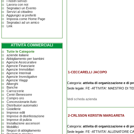
I nostri servizi
Lavora con noi
Segnalaci un Evento
Servizi al cittadino
Aggiungici ai preferiti
Imposta come Home Page
Segnalaci ad un amico
Link
ATTIVITÀ COMMERCIALI
Tutte le Categorie
aziende italiane
Abbigliamento per bambini
Agenzie Assicurative
Agenzie Finanziarie
Agenzie Immobiliari
1-CECCARELLI JACOPO
Agenzie Interinali
Agenzie Investigative
Agenzie Viaggi
Categoria:
attivita di organizzazione e di p
Alberghi
Banche
Sede legale: FE -ATTIVITA': MAESTRO DI T
Carrozzerie
Centri Benessere
Compro oro
Vedi scheda azienda
Concessionarie Auto
Distributori automatici
Gioiellerie
Imprese edili
2-CRLSSON KERSTIN MARGARETA
Imprese di disinfestazione
Imprese di pulizia
Installazione ascensori
Categoria:
attivita di organizzazione e di p
Mobilifici
Negozi di abbigliamento
Sede legale: FE -ATTIVITA': ALLENATORE 