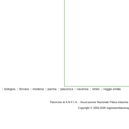
::
bologna
::
ferrara
::
modena
::
parma
::
piacenza
::
ravenna
::
rimini
::
reggio emilia
Patrocinio di A.N.F.I.A. - Associazione Nazionale Filiera Industria
Copyright © 2003-2026 regioneemiliaromag