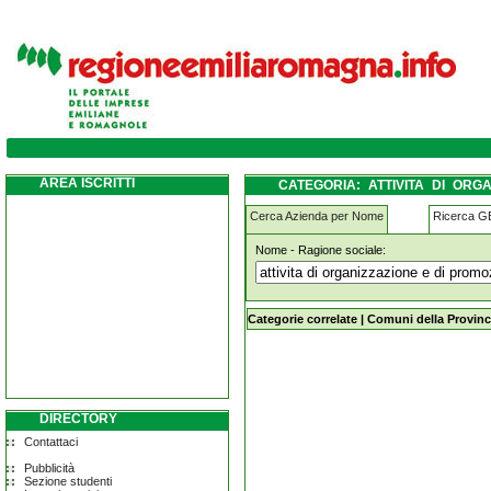
attivita-di-organizzazione-e-di-promozione-
AREA ISCRITTI
CATEGORIA: ATTIVITA DI ORG
FERRARA
Cerca Azienda per Nome
Ricerca 
Nome - Ragione sociale:
attivita-di-organizzazione-e-di-promo
Categorie correlate
|
Comuni della Provinc
DIRECTORY
Contattaci
Pubblicità
Sezione studenti