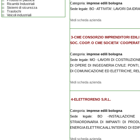
Prodotti in plastica
Categoria:
imprese edili bologna
Ricambi Industriali
Sistemi di sicurezza
Sede legale: BO -ATTIVITA': LAVORI DA ID
Traslochi
Veicoli industriali
Vedi scheda azienda
3-CME CONSORZIO IMPRENDITORI EDIL
SOC. COOP. O CME SOCIETA' COOPERAT
Categoria:
imprese edili bologna
Sede legale: MO -LAVORI DI COSTRUZION
DI OPERE DI INGEGNERIA CIVILE: PONT
DI COMUNICAZIONE ED ELETTRICHE, RELAT
Vedi scheda azienda
4-ELETTRORENO S.R.L.
Categoria:
imprese edili bologna
Sede legale: BO -INSTALLAZION
STRAORDINARIA DI IMPIANTI DI PROD
ENERGIA ELETTRICA ALL'INTERNO DI EDIFIC
Vedi scheda azienda