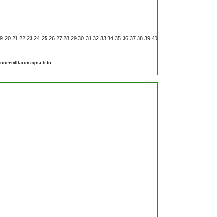
19
20
21
22
23
24
25
26
27
28
29
30
31
32
33
34
35
36
37
38
39
40
gioneemiliaromagna.info