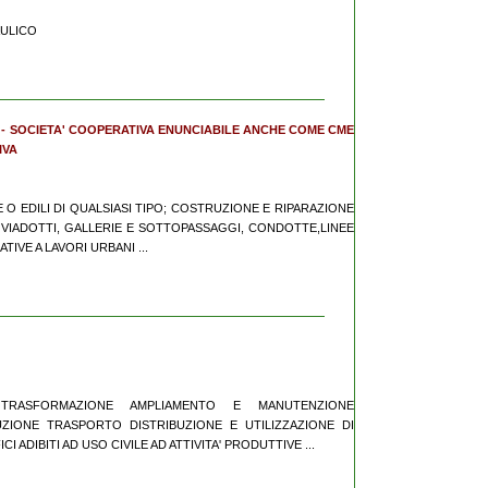
RAULICO
I - SOCIETA' COOPERATIVA ENUNCIABILE ANCHE COME CME
IVA
E O EDILI DI QUALSIASI TIPO; COSTRUZIONE E RIPARAZIONE
I, VIADOTTI, GALLERIE E SOTTOPASSAGGI, CONDOTTE,LINEE
IVE A LAVORI URBANI ...
E TRASFORMAZIONE AMPLIAMENTO E MANUTENZIONE
UZIONE TRASPORTO DISTRIBUZIONE E UTILIZZAZIONE DI
I ADIBITI AD USO CIVILE AD ATTIVITA' PRODUTTIVE ...