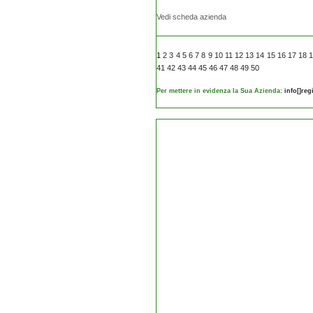
Vedi scheda azienda
1
2
3
4
5
6
7
8
9
10
11
12
13
14
15
16
17
18
41
42
43
44
45
46
47
48
49
50
Per mettere in evidenza la Sua Azienda:
info[]re