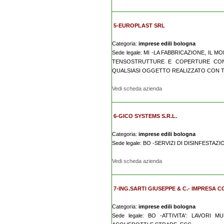
5-EUROPLAST SRL
Categoria:
imprese edili bologna
Sede legale: MI -LA FABBRICAZIONE, I
TENSOSTRUTTURE E COPERTURE CON 
QUALSIASI OGGETTO REALIZZATO CON TESS
Vedi scheda azienda
6-GICO SYSTEMS S.R.L.
Categoria:
imprese edili bologna
Sede legale: BO -SERVIZI DI DISINFESTAZ
Vedi scheda azienda
7-ING.SARTI GIUSEPPE & C.- IMPRESA C
Categoria:
imprese edili bologna
Sede legale: BO -ATTIVITA': LAVORI