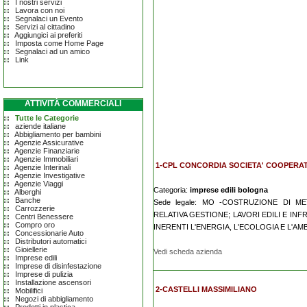
I nostri servizi
Lavora con noi
Segnalaci un Evento
Servizi al cittadino
Aggiungici ai preferiti
Imposta come Home Page
Segnalaci ad un amico
Link
ATTIVITÀ COMMERCIALI
Tutte le Categorie
aziende italiane
Abbigliamento per bambini
Agenzie Assicurative
Agenzie Finanziarie
Agenzie Immobiliari
1-CPL CONCORDIA SOCIETA' COOPERAT
Agenzie Interinali
Agenzie Investigative
Agenzie Viaggi
Categoria:
imprese edili bologna
Alberghi
Banche
Sede legale: MO -COSTRUZIONE DI 
Carrozzerie
RELATIVA GESTIONE; LAVORI EDILI E IN
Centri Benessere
Compro oro
INERENTI L'ENERGIA, L'ECOLOGIA E L'AM
Concessionarie Auto
Distributori automatici
Gioiellerie
Vedi scheda azienda
Imprese edili
Imprese di disinfestazione
Imprese di pulizia
Installazione ascensori
2-CASTELLI MASSIMILIANO
Mobilifici
Negozi di abbigliamento