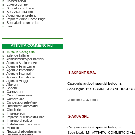
I nostri servizi
Lavora con noi
Segnalaci un Evento
Servizi al cittadino
Aggiungici ai preferiti
Imposta come Home Page
Segnalaci ad un amico
Link
ATTIVITÀ COMMERCIALI
Tutte le Categorie
aziende italiane
Abbigliamento per bambini
Agenzie Assicurative
Agenzie Finanziarie
Agenzie Immobiliari
1-AKRONT S.P.A.
Agenzie Interinali
Agenzie Investigative
Agenzie Viaggi
Categoria:
articoli sportivi bologna
Alberghi
Banche
Sede legale: BO -COMMERCIO ALL'INGRO
Carrozzerie
Centri Benessere
Compro oro
Vedi scheda azienda
Concessionarie Auto
Distributori automatici
Gioiellerie
Imprese edili
2-AKUA SRL
Imprese di disinfestazione
Imprese di pulizia
Installazione ascensori
Categoria:
articoli sportivi bologna
Mobilifici
Negozi di abbigliamento
Sede legale: MI -ATTIVITA': COMMERCIO 