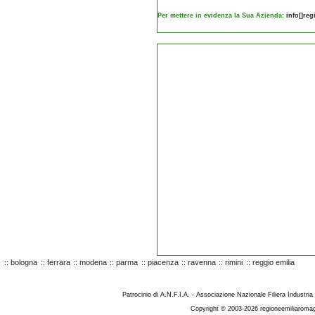
Per mettere in evidenza la Sua Azienda:
info[]re
::
bologna
::
ferrara
::
modena
::
parma
::
piacenza
::
ravenna
::
rimini
::
reggio emilia
Patrocinio di A.N.F.I.A. - Associazione Nazionale Filiera Industria
Copyright © 2003-2026 regioneemiliaromag