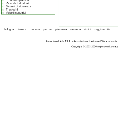
Prodotti in plastica
Ricambi Industriali
Sistemi di sicurezza
Traslochi
Veicoli industriali
::
bologna
::
ferrara
::
modena
::
parma
::
piacenza
::
ravenna
::
rimini
::
reggio emilia
Patrocinio di A.N.F.I.A. - Associazione Nazionale Filiera Industria
Copyright © 2003-2026 regioneemiliaromag