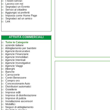
I nostri servizi
Lavora con noi
Segnalaci un Evento
Servizi al cittadino
Aggiungici ai preferiti
Imposta come Home Page
Segnalaci ad un amico
Link
ATTIVITÀ COMMERCIALI
Tutte le Categorie
aziende italiane
Abbigliamento per bambini
Agenzie Assicurative
Agenzie Finanziarie
Agenzie Immobiliari
Agenzie Interinali
Agenzie Investigative
Agenzie Viaggi
Alberghi
Banche
Carrozzerie
Centri Benessere
Compro oro
Concessionarie Auto
Distributori automatici
Gioiellerie
Imprese edili
Imprese di disinfestazione
Imprese di pulizia
Installazione ascensori
Mobilifici
Negozi di abbigliamento