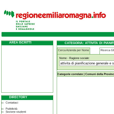
attivita-di-pianificazione-generale-e-servizi-
AREA ISCRITTI
CATEGORIA: ATTIVITA DI PIANI
FERRARA
Cerca Azienda per Nome
Ricerca 
Nome - Ragione sociale:
attivita-di-pianificazione-generale-e-s
Categorie correlate
|
Comuni della Provinc
DIRECTORY
Contattaci
Pubblicità
Sezione studenti