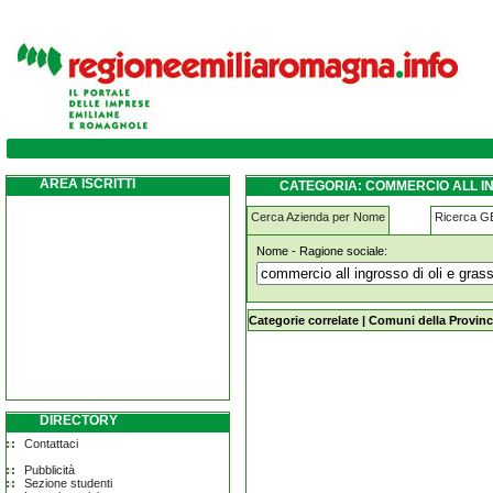
commercio-all-ingrosso-di-oli-e-grassi-alim
AREA ISCRITTI
CATEGORIA: COMMERCIO ALL IN
Cerca Azienda per Nome
Ricerca 
Nome - Ragione sociale:
commercio-all-ingrosso-di-oli-e-gras
Categorie correlate
|
Comuni della Provinc
DIRECTORY
Contattaci
Pubblicità
Sezione studenti