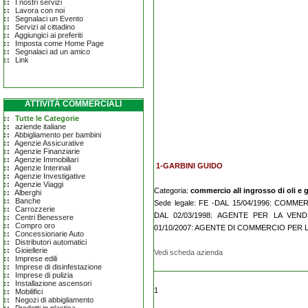
I nostri servizi
Lavora con noi
Segnalaci un Evento
Servizi al cittadino
Aggiungici ai preferiti
Imposta come Home Page
Segnalaci ad un amico
Link
ATTIVITÀ COMMERCIALI
Tutte le Categorie
aziende italiane
Abbigliamento per bambini
Agenzie Assicurative
Agenzie Finanziarie
Agenzie Immobiliari
1-GARBINI GUIDO
Agenzie Interinali
Agenzie Investigative
Agenzie Viaggi
Categoria:
commercio all ingrosso di oli e g
Alberghi
Banche
Sede legale: FE -DAL 15/04/1996: COM
Carrozzerie
DAL 02/03/1998: AGENTE PER LA VEND
Centri Benessere
Compro oro
01/10/2007: AGENTE DI COMMERCIO PER LA
Concessionarie Auto
Distributori automatici
Gioiellerie
Vedi scheda azienda
Imprese edili
Imprese di disinfestazione
Imprese di pulizia
Installazione ascensori
1
Mobilifici
Negozi di abbigliamento