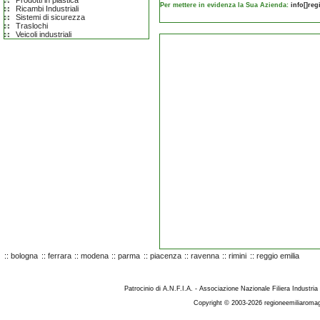
Prodotti in plastica
Per mettere in evidenza la Sua Azienda:
info[]re
Ricambi Industriali
Sistemi di sicurezza
Traslochi
Veicoli industriali
::
bologna
::
ferrara
::
modena
::
parma
::
piacenza
::
ravenna
::
rimini
::
reggio emilia
Patrocinio di A.N.F.I.A. - Associazione Nazionale Filiera Industria
Copyright © 2003-2026 regioneemiliaromag