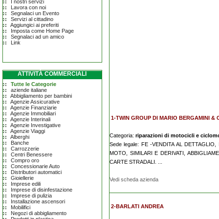
I nostri servizi
Lavora con noi
Segnalaci un Evento
Servizi al cittadino
Aggiungici ai preferiti
Imposta come Home Page
Segnalaci ad un amico
Link
ATTIVITÀ COMMERCIALI
Tutte le Categorie
aziende italiane
Abbigliamento per bambini
Agenzie Assicurative
Agenzie Finanziarie
Agenzie Immobiliari
1-TWIN GROUP DI MARIO BERGAMINI & C.
Agenzie Interinali
Agenzie Investigative
Agenzie Viaggi
Categoria:
riparazioni di motocicli e ciclomo
Alberghi
Banche
Sede legale: FE -VENDITA AL DETTAGL
Carrozzerie
MOTO, SIMILARI E DERIVATI, ABBIGLIAM
Centri Benessere
Compro oro
CARTE STRADALI. ...
Concessionarie Auto
Distributori automatici
Gioiellerie
Vedi scheda azienda
Imprese edili
Imprese di disinfestazione
Imprese di pulizia
Installazione ascensori
2-BARLATI ANDREA
Mobilifici
Negozi di abbigliamento