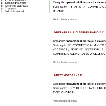
Prodotti in plastica
Categoria:
riparazioni di motocicli e ciclomo
Ricambi Industriali
Sistemi di sicurezza
Sede legale: FE -ATTIVITA': COMMERCI
Traslochi
RICAMBI
Veicoli industriali
Vedi scheda azienda
3-BERNINI S.A.S. DI BERNINI DARIO & C.
Categoria:
riparazioni di motocicli e ciclomo
Sede legale: FE -COMMERCIO AL MINUTO 
ACCESSORI, NONCHE' ACCESSORI E P
COMMERCIO ALL'INGROSSO DI CICLI, MOTO
Vedi scheda azienda
4-BEST-MOTORS - S.R.L.
Categoria:
riparazioni di motocicli e ciclomo
Sede legale: RO -** DECORRENZA ISCRIZIO
E CICLOMOTORI
Vedi scheda azienda