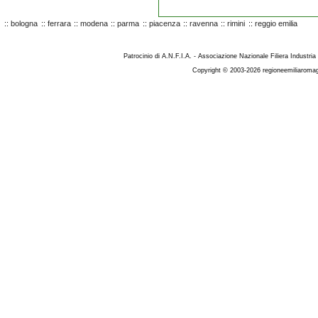
::
bologna
::
ferrara
::
modena
::
parma
::
piacenza
::
ravenna
::
rimini
::
reggio emilia
Patrocinio di A.N.F.I.A. - Associazione Nazionale Filiera Industria
Copyright © 2003-2026 regioneemiliaromag