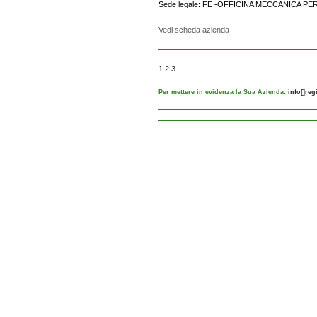
Sede legale: FE -OFFICINA MECCANICA P
Vedi scheda azienda
1
2
3
Per mettere in evidenza la Sua Azienda:
info[]re