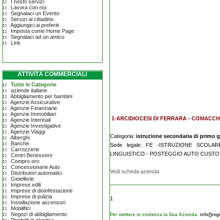
I nostri servizi
Lavora con noi
Segnalaci un Evento
Servizi al cittadino
Aggiungici ai preferiti
Imposta come Home Page
Segnalaci ad un amico
Link
ATTIVITÀ COMMERCIALI
Tutte le Categorie
aziende italiane
Abbigliamento per bambini
Agenzie Assicurative
Agenzie Finanziarie
Agenzie Immobiliari
1-ARCIDIOCESI DI FERRARA - COMACCH
Agenzie Interinali
Agenzie Investigative
Agenzie Viaggi
Categoria:
istruzione secondaria di primo 
Alberghi
Banche
Sede legale: FE -ISTRUZIONE SCOL
Carrozzerie
LINGUISTICO - POSTEGGIO AUTO CUSTODI
Centri Benessere
Compro oro
Concessionarie Auto
Vedi scheda azienda
Distributori automatici
Gioiellerie
Imprese edili
Imprese di disinfestazione
Imprese di pulizia
1
Installazione ascensori
Mobilifici
Negozi di abbigliamento
Per mettere in evidenza la Sua Azienda:
info[]re