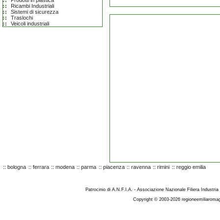
Prodotti in plastica
Ricambi Industriali
Sistemi di sicurezza
Traslochi
Veicoli industriali
::
bologna
::
ferrara
::
modena
::
parma
::
piacenza
::
ravenna
::
rimini
::
reggio emilia
Patrocinio di A.N.F.I.A. - Associazione Nazionale Filiera Industria
Copyright © 2003-2026 regioneemiliaromag