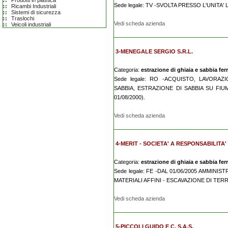
Prodotti in plastica
Sede legale: TV -SVOLTA PRESSO L'UNITA'
Ricambi Industriali
Sistemi di sicurezza
Traslochi
Vedi scheda azienda
Veicoli industriali
3-MENEGALE SERGIO S.R.L.
Categoria:
estrazione di ghiaia e sabbia fer
Sede legale: RO -ACQUISTO, LAVORAZ
SABBIA, ESTRAZIONE DI SABBIA SU FIUM
01/08/2000).
Vedi scheda azienda
4-MERIT - SOCIETA' A RESPONSABILITA'
Categoria:
estrazione di ghiaia e sabbia fer
Sede legale: FE -DAL 01/06/2005 AMMINIS
MATERIALI AFFINI - ESCAVAZIONE DI TERR
Vedi scheda azienda
5-PICCOLI GUIDO E C. S.A.S.