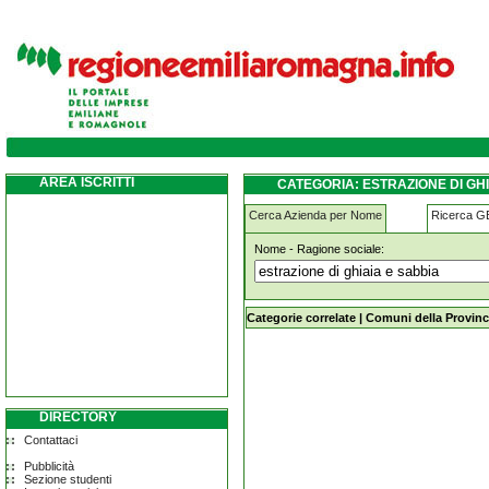
estrazione-di-ghiaia-e-sabbia ferrara
AREA ISCRITTI
CATEGORIA: ESTRAZIONE DI GH
Cerca Azienda per Nome
Ricerca 
Nome - Ragione sociale:
estrazione-di-ghiaia-e-sabbia ferrara
Categorie correlate
|
Comuni della Provinc
DIRECTORY
Contattaci
Pubblicità
Sezione studenti