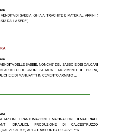
rara
 VENDITA DI SABBIA, GHIAIA, TRACHITE E MATERIALI AFFINI (
RATA DALLA SEDE )
P.A.
rara
E VENDITA DELLE SABBIE, NONCHE' DEL SASSO E DEI CALCARI
IN APPALTO DI LAVORI STRADALI, MOVIMENTI DI TER RA,
LICHE E DI MANUFATTI IN CEMENTO ARMATO ...
rara
, ESTRAZIONE, FRANTUMAZIONE E MACINAZIONE DI MATERIALE
NTI IDRAULICI, PRODUZIONE DI CALCESTRUZZO
AL 21/03/1996) AUTOTRASPORTO DI COSE PER ...