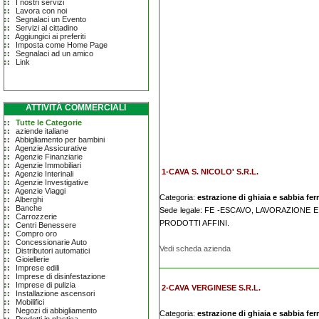
I nostri servizi
Lavora con noi
Segnalaci un Evento
Servizi al cittadino
Aggiungici ai preferiti
Imposta come Home Page
Segnalaci ad un amico
Link
ATTIVITÀ COMMERCIALI
Tutte le Categorie
aziende italiane
Abbigliamento per bambini
Agenzie Assicurative
Agenzie Finanziarie
Agenzie Immobiliari
1-CAVA S. NICOLO' S.R.L.
Agenzie Interinali
Agenzie Investigative
Agenzie Viaggi
Categoria:
estrazione di ghiaia e sabbia fer
Alberghi
Banche
Sede legale: FE -ESCAVO, LAVORAZIONE 
Carrozzerie
PRODOTTI AFFINI.
Centri Benessere
Compro oro
Concessionarie Auto
Vedi scheda azienda
Distributori automatici
Gioiellerie
Imprese edili
Imprese di disinfestazione
Imprese di pulizia
2-CAVA VERGINESE S.R.L.
Installazione ascensori
Mobilifici
Negozi di abbigliamento
Categoria:
estrazione di ghiaia e sabbia fer