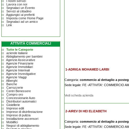
I nostri servizi
Lavora con noi
Segnalaci un Evento
Servizi al cittadino
Aggiungici ai preferiti
Imposta come Home Page
Segnalaci ad un amico
Link
ATTIVITÀ COMMERCIALI
Tutte le Categorie
aziende italiane
Abbigliamento per bambini
Agenzie Assicurative
Agenzie Finanziarie
Agenzie Immobiliari
1-ADRIGA MOHAMED LARBI
Agenzie Interinali
Agenzie Investigative
Agenzie Viaggi
Categoria:
commercio al dettaglio a posteggi
Alberghi
Banche
Sede legale: FE -ATTIVITA': COMMERCIO
Carrozzerie
Centri Benessere
Compro oro
Vedi scheda azienda
Concessionarie Auto
Distributori automatici
Gioiellerie
Imprese edili
2-AIREV DI HEI ELIZABETH
Imprese di disinfestazione
Imprese di pulizia
Installazione ascensori
Categoria:
commercio al dettaglio a posteggi
Mobilifici
Negozi di abbigliamento
Sede legale: FE -ATTIVITA': COMMERCIO