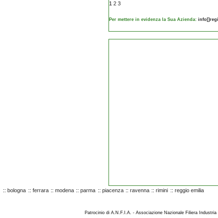
1
2
3
Per mettere in evidenza la Sua Azienda:
info[]re
::
bologna
::
ferrara
::
modena
::
parma
::
piacenza
::
ravenna
::
rimini
::
reggio emilia
Patrocinio di A.N.F.I.A. - Associazione Nazionale Filiera Industria