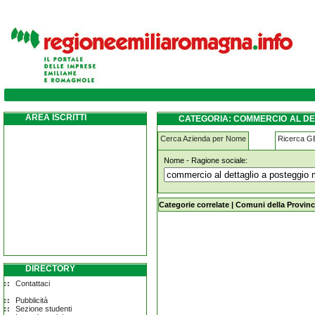
commercio-al-dettaglio-a-posteggio-mobile-d
abbigliamento ferrara
AREA ISCRITTI
CATEGORIA: COMMERCIO AL DET
DI ABBIGLIAMENTO FERRARA
Cerca Azienda per Nome
Ricerca 
Nome - Ragione sociale:
commercio-al-dettaglio-a-posteggio-m
ferrara
Categorie correlate
|
Comuni della Provinc
DIRECTORY
Contattaci
Pubblicità
Sezione studenti