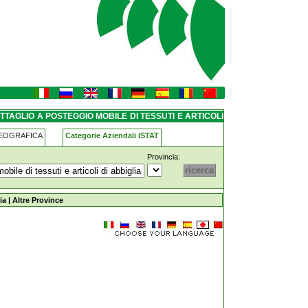
i-tessuti-e-articoli-di-
TAGLIO A POSTEGGIO MOBILE DI TESSUTI E ARTICOLI
GEOGRAFICA
Categorie Aziendali ISTAT
Provincia:
obile-di-tessuti-e-articoli-di-abbigliamento
ia
|
Altre Province