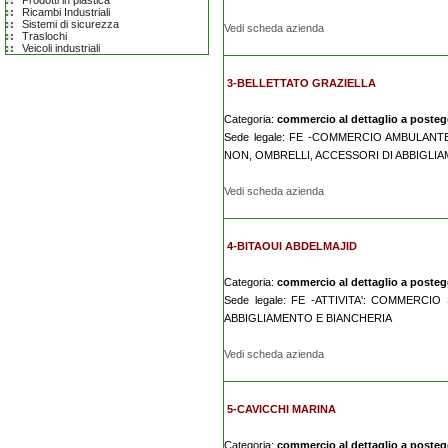
Prodotti in plastica
Ricambi Industriali
Sistemi di sicurezza
Vedi scheda azienda
Traslochi
Veicoli industriali
3-BELLETTATO GRAZIELLA
Categoria:
commercio al dettaglio a posteggi
Sede legale: FE -COMMERCIO AMBULANT
NON, OMBRELLI, ACCESSORI DI ABBIGLIA
Vedi scheda azienda
4-BITAOUI ABDELMAJID
Categoria:
commercio al dettaglio a posteggi
Sede legale: FE -ATTIVITA': COMMERCI
ABBIGLIAMENTO E BIANCHERIA
Vedi scheda azienda
5-CAVICCHI MARINA
Categoria:
commercio al dettaglio a posteggi