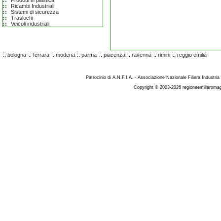
Prodotti in plastica
Ricambi Industriali
Sistemi di sicurezza
Traslochi
Veicoli industriali
::
bologna
::
ferrara
::
modena
::
parma
::
piacenza
::
ravenna
::
rimini
::
reggio emilia
Patrocinio di A.N.F.I.A. - Associazione Nazionale Filiera Industria
Copyright © 2003-2026 regioneemiliaromag