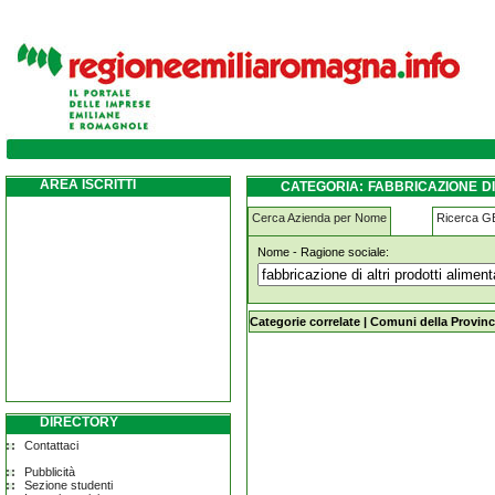
fabbricazione-di-altri-prodotti-alimentari-ace
altri ferrara
AREA ISCRITTI
CATEGORIA: FABBRICAZIONE DI 
PER LIQUORI E ALTRI FERRARA
Cerca Azienda per Nome
Ricerca 
Nome - Ragione sociale:
fabbricazione-di-altri-prodotti-alimenta
ferrara
Categorie correlate
|
Comuni della Provinc
DIRECTORY
Contattaci
Pubblicità
Sezione studenti