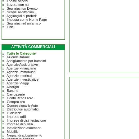
I nostri servizi
Lavora con noi
Segnalaci un Evento
Servizi al cittadino
Aggiungici ai preferiti
Imposta come Home Page
Segnalaci ad un amico
Link
ATTIVITÀ COMMERCIALI
Tutte le Categorie
aziende italiane
Abbigliamento per bambini
Agenzie Assicurative
Agenzie Finanziarie
Agenzie Immobiliari
Agenzie Interinali
Agenzie Investigative
Agenzie Viaggi
Alberghi
Banche
Carrozzerie
Centri Benessere
Compro oro
Concessionarie Auto
Distributori automatici
Gioiellerie
Imprese edili
Imprese di disinfestazione
Imprese di pulizia
Installazione ascensori
Mobilifici
Negozi di abbigliamento