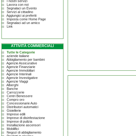
I nostri servizi
Lavora con noi
Segnalaci un Evento
Servizi al cittadino
Aggiungici ai preferiti
Imposta come Home Page
Segnalaci ad un amico
Link
ATTIVITÀ COMMERCIALI
Tutte le Categorie
aziende italiane
Abbigliamento per bambini
Agenzie Assicurative
Agenzie Finanziarie
Agenzie Immobiliari
Agenzie Interinali
Agenzie Investigative
Agenzie Viaggi
Alberghi
Banche
Carrozzerie
Centri Benessere
Compro oro
Concessionarie Auto
Distributori automatici
Gioiellerie
Imprese edili
Imprese di disinfestazione
Imprese di pulizia
Installazione ascensori
Mobilifici
Negozi di abbigliamento