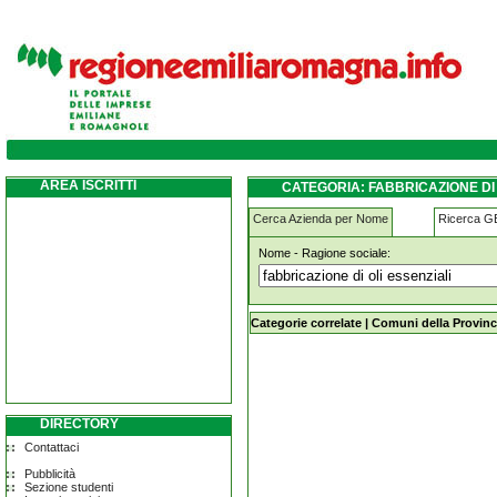
fabbricazione-di-oli-essenziali vignola
AREA ISCRITTI
CATEGORIA: FABBRICAZIONE DI 
Cerca Azienda per Nome
Ricerca 
Nome - Ragione sociale:
fabbricazione-di-oli-essenziali vigno
Categorie correlate
|
Comuni della Provinc
DIRECTORY
Contattaci
Pubblicità
Sezione studenti