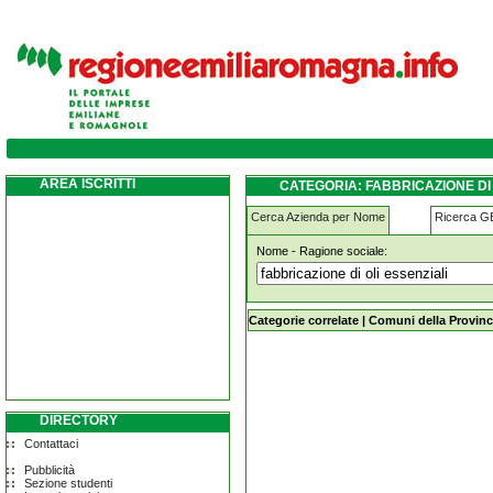
fabbricazione-di-oli-essenziali carpi
AREA ISCRITTI
CATEGORIA: FABBRICAZIONE DI 
Cerca Azienda per Nome
Ricerca 
Nome - Ragione sociale:
fabbricazione-di-oli-essenziali carpi
Categorie correlate
|
Comuni della Provinc
DIRECTORY
Contattaci
Pubblicità
Sezione studenti