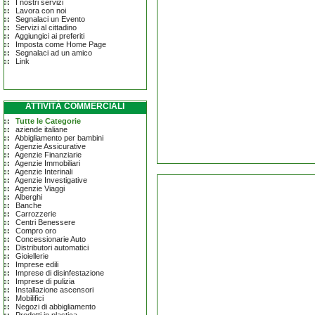
I nostri servizi
Lavora con noi
Segnalaci un Evento
Servizi al cittadino
Aggiungici ai preferiti
Imposta come Home Page
Segnalaci ad un amico
Link
ATTIVITÀ COMMERCIALI
Tutte le Categorie
aziende italiane
Abbigliamento per bambini
Agenzie Assicurative
Agenzie Finanziarie
Agenzie Immobiliari
Agenzie Interinali
Agenzie Investigative
Agenzie Viaggi
Alberghi
Banche
Carrozzerie
Centri Benessere
Compro oro
Concessionarie Auto
Distributori automatici
Gioiellerie
Imprese edili
Imprese di disinfestazione
Imprese di pulizia
Installazione ascensori
Mobilifici
Negozi di abbigliamento