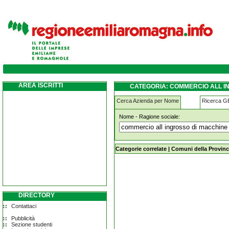
commercio-all-ingrosso-di-macchine-per-sc
AREA ISCRITTI
CATEGORIA: COMMERCIO ALL I
CARPI
Cerca Azienda per Nome
Ricerca 
Nome - Ragione sociale:
commercio-all-ingrosso-di-macchine-
Categorie correlate
|
Comuni della Provinc
DIRECTORY
Contattaci
Pubblicità
Sezione studenti