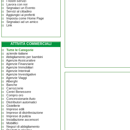
I nostri servizi
Lavora con noi
Segnalaci un Evento
Servizi al cittadino
Aggiungici ai preferiti
Imposta come Home Page
Segnalaci ad un amico
Link
ATTIVITÀ COMMERCIALI
Tutte le Categorie
aziende italiane
Abbigliamento per bambini
Agenzie Assicurative
Agenzie Finanziarie
Agenzie Immobiliari
Agenzie Interinali
Agenzie Investigative
Agenzie Viaggi
Alberghi
Banche
Carrozzerie
Centri Benessere
Compro oro
Concessionarie Auto
Distributori automatici
Gioiellerie
Imprese edili
Imprese di disinfestazione
Imprese di pulizia
Installazione ascensori
Mobilifici
Negozi di abbigliamento