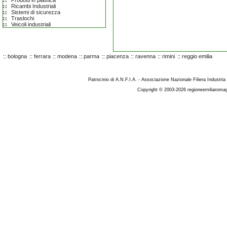
Prodotti in plastica
Ricambi Industriali
Sistemi di sicurezza
Traslochi
Veicoli industriali
::
bologna
::
ferrara
::
modena
::
parma
::
piacenza
::
ravenna
::
rimini
::
reggio emilia
Patrocinio di A.N.F.I.A. - Associazione Nazionale Filiera Industria
Copyright © 2003-2026 regioneemiliaromag