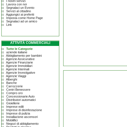
I nostri servizi
Lavora con noi
Segnalaci un Evento
Servizi al cittadino
Aggiungici ai preferiti
Imposta come Home Page
Segnalaci ad un amico
Link
ATTIVITÀ COMMERCIALI
Tutte le Categorie
aziende italiane
Abbigliamento per bambini
Agenzie Assicurative
Agenzie Finanziarie
Agenzie Immobiliari
Agenzie Interinali
Agenzie Investigative
Agenzie Viaggi
Alberghi
Banche
Carrozzerie
Centri Benessere
Compro oro
Concessionarie Auto
Distributori automatici
Gioiellerie
Imprese edili
Imprese di disinfestazione
Imprese di pulizia
Installazione ascensori
Mobilifici
Negozi di abbigliamento