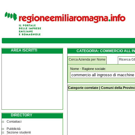
commercio-all-ingrosso-di-macchine-per-sc
AREA ISCRITTI
CATEGORIA: COMMERCIO ALL I
SOLIERA
Cerca Azienda per Nome
Ricerca 
Nome - Ragione sociale:
commercio-all-ingrosso-di-macchine-
Categorie correlate
|
Comuni della Provinc
DIRECTORY
Contattaci
Pubblicità
Sezione studenti