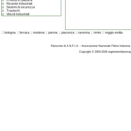
Prodotti in plastica
Ricambi Industriali
Sistemi di sicurezza
Traslochi
Veicoli industriali
::
bologna
::
ferrara
::
modena
::
parma
::
piacenza
::
ravenna
::
rimini
::
reggio emilia
Patrocinio di A.N.F.I.A. - Associazione Nazionale Filiera Industria
Copyright © 2003-2026 regioneemiliaromag