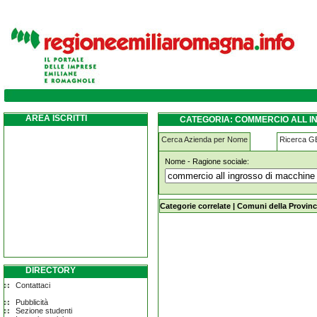
commercio-all-ingrosso-di-macchine-per-s
castelnuovo-rangone
AREA ISCRITTI
CATEGORIA: COMMERCIO ALL I
CASTELNUOVO RANGONE
Cerca Azienda per Nome
Ricerca 
Nome - Ragione sociale:
commercio-all-ingrosso-di-macchi
rangone
Categorie correlate
|
Comuni della Provinc
DIRECTORY
Contattaci
Pubblicità
Sezione studenti