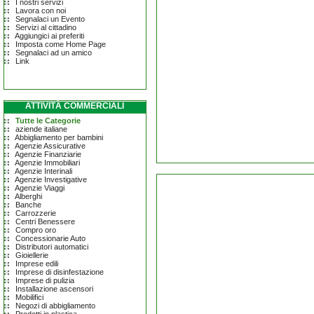
I nostri servizi
Lavora con noi
Segnalaci un Evento
Servizi al cittadino
Aggiungici ai preferiti
Imposta come Home Page
Segnalaci ad un amico
Link
ATTIVITÀ COMMERCIALI
Tutte le Categorie
aziende italiane
Abbigliamento per bambini
Agenzie Assicurative
Agenzie Finanziarie
Agenzie Immobiliari
Agenzie Interinali
Agenzie Investigative
Agenzie Viaggi
Alberghi
Banche
Carrozzerie
Centri Benessere
Compro oro
Concessionarie Auto
Distributori automatici
Gioiellerie
Imprese edili
Imprese di disinfestazione
Imprese di pulizia
Installazione ascensori
Mobilifici
Negozi di abbigliamento