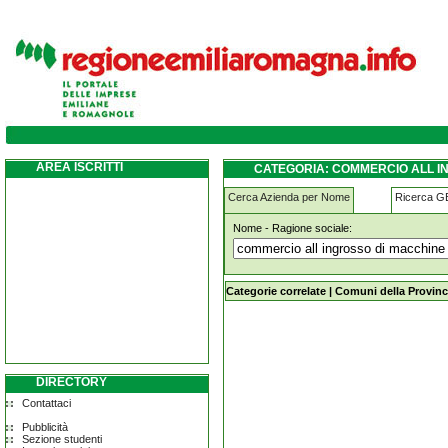
commercio-all-ingrosso-di-macchine-per-s
serramazzoni
AREA ISCRITTI
CATEGORIA: COMMERCIO ALL I
SERRAMAZZONI
Cerca Azienda per Nome
Ricerca 
Nome - Ragione sociale:
commercio-all-ingrosso-di-macchine
Categorie correlate
|
Comuni della Provinc
DIRECTORY
Contattaci
Pubblicità
Sezione studenti