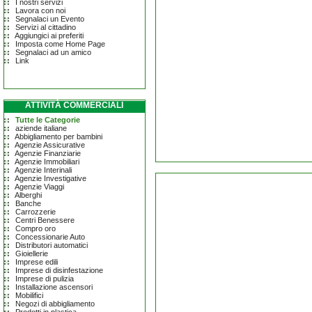
I nostri servizi
Lavora con noi
Segnalaci un Evento
Servizi al cittadino
Aggiungici ai preferiti
Imposta come Home Page
Segnalaci ad un amico
Link
ATTIVITÀ COMMERCIALI
Tutte le Categorie
aziende italiane
Abbigliamento per bambini
Agenzie Assicurative
Agenzie Finanziarie
Agenzie Immobiliari
Agenzie Interinali
Agenzie Investigative
Agenzie Viaggi
Alberghi
Banche
Carrozzerie
Centri Benessere
Compro oro
Concessionarie Auto
Distributori automatici
Gioiellerie
Imprese edili
Imprese di disinfestazione
Imprese di pulizia
Installazione ascensori
Mobilifici
Negozi di abbigliamento