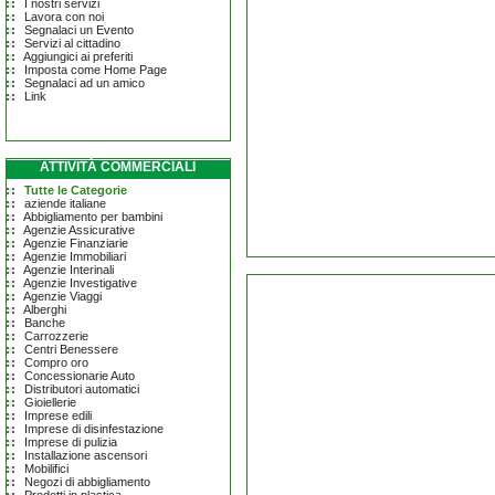
I nostri servizi
Lavora con noi
Segnalaci un Evento
Servizi al cittadino
Aggiungici ai preferiti
Imposta come Home Page
Segnalaci ad un amico
Link
ATTIVITÀ COMMERCIALI
Tutte le Categorie
aziende italiane
Abbigliamento per bambini
Agenzie Assicurative
Agenzie Finanziarie
Agenzie Immobiliari
Agenzie Interinali
Agenzie Investigative
Agenzie Viaggi
Alberghi
Banche
Carrozzerie
Centri Benessere
Compro oro
Concessionarie Auto
Distributori automatici
Gioiellerie
Imprese edili
Imprese di disinfestazione
Imprese di pulizia
Installazione ascensori
Mobilifici
Negozi di abbigliamento