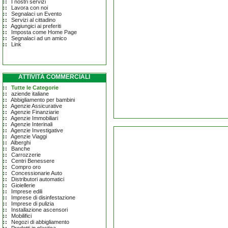
I nostri servizi
Lavora con noi
Segnalaci un Evento
Servizi al cittadino
Aggiungici ai preferiti
Imposta come Home Page
Segnalaci ad un amico
Link
ATTIVITÀ COMMERCIALI
Tutte le Categorie
aziende italiane
Abbigliamento per bambini
Agenzie Assicurative
Agenzie Finanziarie
Agenzie Immobiliari
Agenzie Interinali
Agenzie Investigative
Agenzie Viaggi
Alberghi
Banche
Carrozzerie
Centri Benessere
Compro oro
Concessionarie Auto
Distributori automatici
Gioiellerie
Imprese edili
Imprese di disinfestazione
Imprese di pulizia
Installazione ascensori
Mobilifici
Negozi di abbigliamento