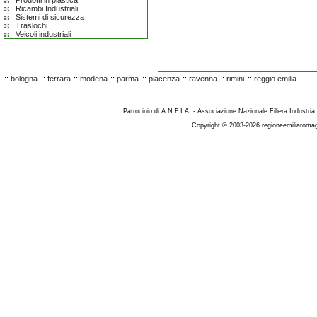
Prodotti in plastica
Ricambi Industriali
Sistemi di sicurezza
Traslochi
Veicoli industriali
::
bologna
::
ferrara
::
modena
::
parma
::
piacenza
::
ravenna
::
rimini
::
reggio emilia
Patrocinio di A.N.F.I.A. - Associazione Nazionale Filiera Industria
Copyright © 2003-2026 regioneemiliaromag