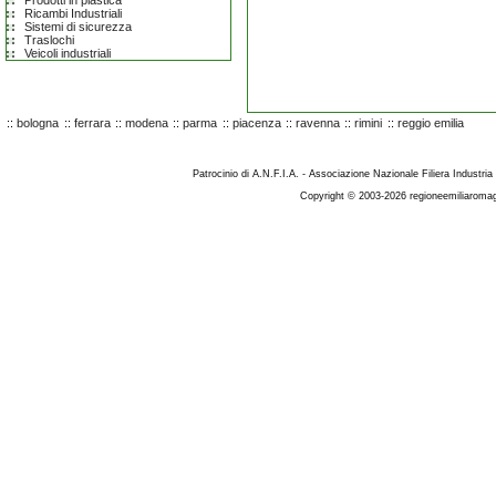
Prodotti in plastica
Ricambi Industriali
Sistemi di sicurezza
Traslochi
Veicoli industriali
::
bologna
::
ferrara
::
modena
::
parma
::
piacenza
::
ravenna
::
rimini
::
reggio emilia
Patrocinio di A.N.F.I.A. - Associazione Nazionale Filiera Industria
Copyright © 2003-2026 regioneemiliaromag