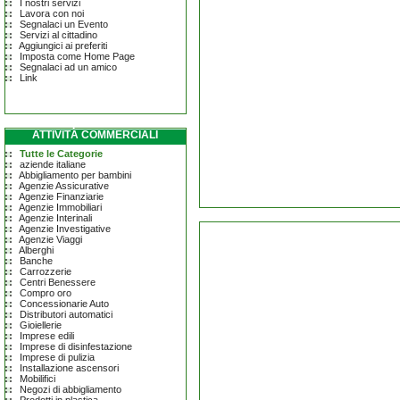
I nostri servizi
Lavora con noi
Segnalaci un Evento
Servizi al cittadino
Aggiungici ai preferiti
Imposta come Home Page
Segnalaci ad un amico
Link
ATTIVITÀ COMMERCIALI
Tutte le Categorie
aziende italiane
Abbigliamento per bambini
Agenzie Assicurative
Agenzie Finanziarie
Agenzie Immobiliari
Agenzie Interinali
Agenzie Investigative
Agenzie Viaggi
Alberghi
Banche
Carrozzerie
Centri Benessere
Compro oro
Concessionarie Auto
Distributori automatici
Gioiellerie
Imprese edili
Imprese di disinfestazione
Imprese di pulizia
Installazione ascensori
Mobilifici
Negozi di abbigliamento