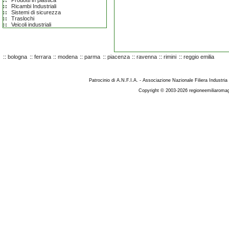
Prodotti in plastica
Ricambi Industriali
Sistemi di sicurezza
Traslochi
Veicoli industriali
::
bologna
::
ferrara
::
modena
::
parma
::
piacenza
::
ravenna
::
rimini
::
reggio emilia
Patrocinio di A.N.F.I.A. - Associazione Nazionale Filiera Industria
Copyright © 2003-2026 regioneemiliaromag