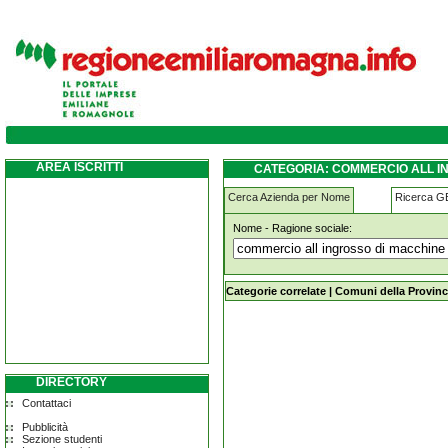
commercio-all-ingrosso-di-macchine-per-s
AREA ISCRITTI
CATEGORIA: COMMERCIO ALL I
ZOCCA
Cerca Azienda per Nome
Ricerca 
Nome - Ragione sociale:
commercio-all-ingrosso-di-macchine
Categorie correlate
|
Comuni della Provinc
DIRECTORY
Contattaci
Pubblicità
Sezione studenti