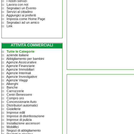
I nostri servizi
Lavora con noi
Segnalaci un Evento
Servizi al cittadino
Aggiungici ai preferiti
Imposta come Home Page
Segnalaci ad un amico
Link
ATTIVITÀ COMMERCIALI
Tutte le Categorie
aziende italiane
Abbigliamento per bambini
Agenzie Assicurative
Agenzie Finanziarie
Agenzie Immobiliari
Agenzie Interinali
Agenzie Investigative
Agenzie Viaggi
Alberghi
Banche
Carrozzerie
Centri Benessere
Compro oro
Concessionarie Auto
Distributori automatici
Gioiellerie
Imprese edili
Imprese di disinfestazione
Imprese di pulizia
Installazione ascensori
Mobilifici
Negozi di abbigliamento