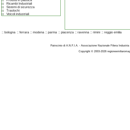
Prodotti in plastica
Ricambi Industriali
Sistemi di sicurezza
Traslochi
Veicoli industriali
::
bologna
::
ferrara
::
modena
::
parma
::
piacenza
::
ravenna
::
rimini
::
reggio emilia
Patrocinio di A.N.F.I.A. - Associazione Nazionale Filiera Industria
Copyright © 2003-2026 regioneemiliaromag