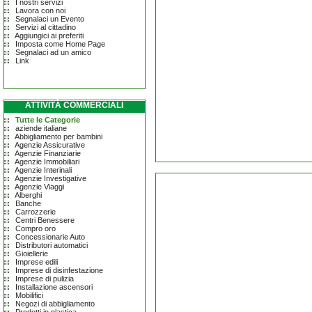
I nostri servizi
Lavora con noi
Segnalaci un Evento
Servizi al cittadino
Aggiungici ai preferiti
Imposta come Home Page
Segnalaci ad un amico
Link
ATTIVITÀ COMMERCIALI
Tutte le Categorie
aziende italiane
Abbigliamento per bambini
Agenzie Assicurative
Agenzie Finanziarie
Agenzie Immobiliari
Agenzie Interinali
Agenzie Investigative
Agenzie Viaggi
Alberghi
Banche
Carrozzerie
Centri Benessere
Compro oro
Concessionarie Auto
Distributori automatici
Gioiellerie
Imprese edili
Imprese di disinfestazione
Imprese di pulizia
Installazione ascensori
Mobilifici
Negozi di abbigliamento