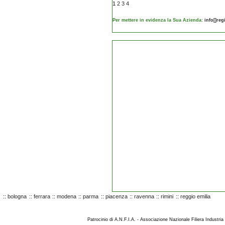
1
2
3
4
Per mettere in evidenza la Sua Azienda:
info[]re
::
bologna
::
ferrara
::
modena
::
parma
::
piacenza
::
ravenna
::
rimini
::
reggio emilia
Patrocinio di A.N.F.I.A. - Associazione Nazionale Filiera Industria