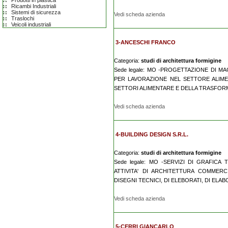
Prodotti in plastica
Ricambi Industriali
Sistemi di sicurezza
Vedi scheda azienda
Traslochi
Veicoli industriali
3-ANCESCHI FRANCO
Categoria:
studi di architettura formigine
Sede legale: MO -PROGETTAZIONE DI 
PER LAVORAZIONE NEL SETTORE ALIME
SETTORI ALIMENTARE E DELLA TRASFORM
Vedi scheda azienda
4-BUILDING DESIGN S.R.L.
Categoria:
studi di architettura formigine
Sede legale: MO -SERVIZI DI GRAFIC
ATTIVITA' DI ARCHITETTURA COMMERC
DISEGNI TECNICI, DI ELEBORATI, DI ELA
Vedi scheda azienda
5-CERRI GIANCARLO