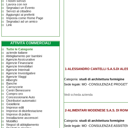
I nostri servizi
Lavora con noi
Segnalaci un Evento
Servizi al cittadino
Aggiungici ai preferiti
Imposta come Home Page
Segnalaci ad un amico
Link
ATTIVITÀ COMMERCIALI
Tutte le Categorie
aziende italiane
Abbigliamento per bambini
Agenzie Assicurative
Agenzie Finanziarie
Agenzie Immobiliari
1-ALESSANDRO CANTELLI S.A.S.DI ALE
Agenzie Interinali
Agenzie Investigative
Agenzie Viaggi
Categoria:
studi di architettura formigine
Alberghi
Banche
Sede legale: MO -CONSULENZA E PROGE
Carrozzerie
Centri Benessere
Compro oro
Vedi scheda azienda
Concessionarie Auto
Distributori automatici
Gioiellerie
Imprese edili
2-ALIMENTARI MODENESE S.A.S. DI RO
Imprese di disinfestazione
Imprese di pulizia
Installazione ascensori
Categoria:
studi di architettura formigine
Mobilifici
Negozi di abbigliamento
Sede legale: MO -CONSULENZA E ASSIST