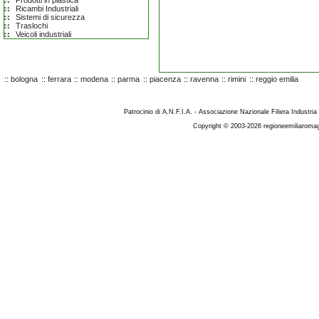
Prodotti in plastica
Ricambi Industriali
Sistemi di sicurezza
Traslochi
Veicoli industriali
::
bologna
::
ferrara
::
modena
::
parma
::
piacenza
::
ravenna
::
rimini
::
reggio emilia
Patrocinio di A.N.F.I.A. - Associazione Nazionale Filiera Industria
Copyright © 2003-2026 regioneemiliaromag