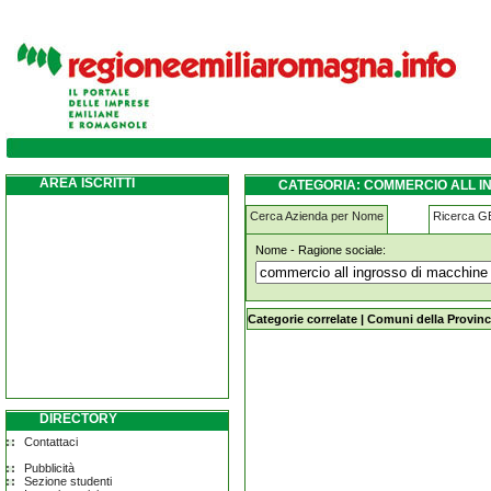
commercio-all-ingrosso-di-macchine-per-s
sulla-secchia
AREA ISCRITTI
CATEGORIA: COMMERCIO ALL I
PRIGNANO SULLA SECCHIA
Cerca Azienda per Nome
Ricerca 
Nome - Ragione sociale:
commercio-all-ingrosso-di-macchine
secchia
Categorie correlate
|
Comuni della Provinc
DIRECTORY
Contattaci
Pubblicità
Sezione studenti