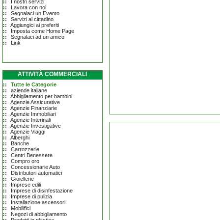
I nostri servizi
Lavora con noi
Segnalaci un Evento
Servizi al cittadino
Aggiungici ai preferiti
Imposta come Home Page
Segnalaci ad un amico
Link
ATTIVITÀ COMMERCIALI
Tutte le Categorie
aziende italiane
Abbigliamento per bambini
Agenzie Assicurative
Agenzie Finanziarie
Agenzie Immobiliari
Agenzie Interinali
Agenzie Investigative
Agenzie Viaggi
Alberghi
Banche
Carrozzerie
Centri Benessere
Compro oro
Concessionarie Auto
Distributori automatici
Gioiellerie
Imprese edili
Imprese di disinfestazione
Imprese di pulizia
Installazione ascensori
Mobilifici
Negozi di abbigliamento