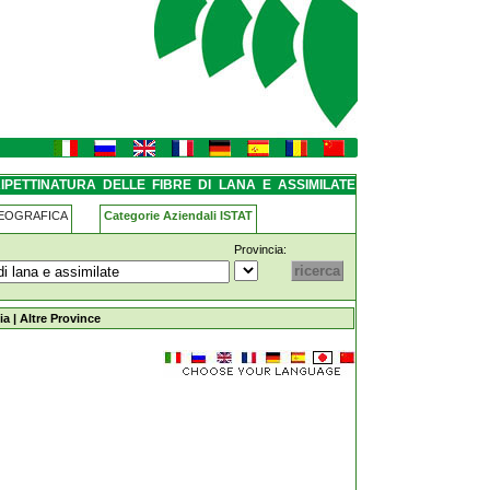
lana-e-assimilate modena
IPETTINATURA DELLE FIBRE DI LANA E ASSIMILATE
GEOGRAFICA
Categorie Aziendali ISTAT
Provincia:
re-di-lana-e-assimilate modena
ia
|
Altre Province