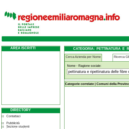
pettinatura-e-ripettinatura-delle-fibre-di-
AREA ISCRITTI
CATEGORIA: PETTINATURA E R
MODENA
Cerca Azienda per Nome
Ricerca 
Nome - Ragione sociale:
pettinatura-e-ripettinatura-delle-fib
Categorie correlate
|
Comuni della Provinc
DIRECTORY
Contattaci
Pubblicità
Sezione studenti