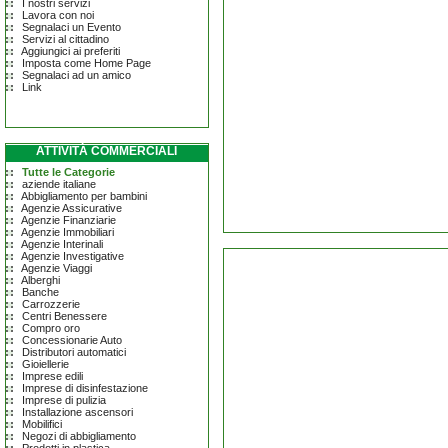
I nostri servizi
Lavora con noi
Segnalaci un Evento
Servizi al cittadino
Aggiungici ai preferiti
Imposta come Home Page
Segnalaci ad un amico
Link
ATTIVITÀ COMMERCIALI
Tutte le Categorie
aziende italiane
Abbigliamento per bambini
Agenzie Assicurative
Agenzie Finanziarie
Agenzie Immobiliari
Agenzie Interinali
Agenzie Investigative
Agenzie Viaggi
Alberghi
Banche
Carrozzerie
Centri Benessere
Compro oro
Concessionarie Auto
Distributori automatici
Gioiellerie
Imprese edili
Imprese di disinfestazione
Imprese di pulizia
Installazione ascensori
Mobilifici
Negozi di abbigliamento