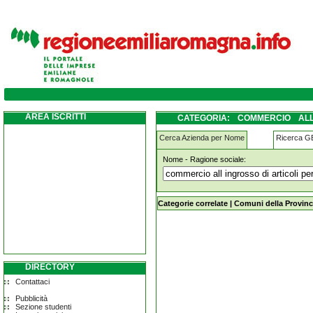
commercio-all-ingrosso-di-articoli-per-ill
elettrico-vario modena
AREA ISCRITTI
CATEGORIA: COMMERCIO ALL
MATERIALE ELETTRICO VARIO 
Cerca Azienda per Nome
Ricerca 
Nome - Ragione sociale:
commercio-all-ingrosso-di-articoli-p
modena
Categorie correlate
|
Comuni della Provinc
DIRECTORY
Contattaci
Pubblicità
Sezione studenti