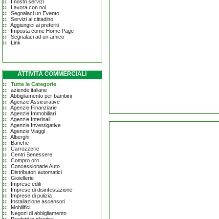
I nostri servizi
Lavora con noi
Segnalaci un Evento
Servizi al cittadino
Aggiungici ai preferiti
Imposta come Home Page
Segnalaci ad un amico
Link
ATTIVITÀ COMMERCIALI
Tutte le Categorie
aziende italiane
Abbigliamento per bambini
Agenzie Assicurative
Agenzie Finanziarie
Agenzie Immobiliari
Agenzie Interinali
Agenzie Investigative
Agenzie Viaggi
Alberghi
Banche
Carrozzerie
Centri Benessere
Compro oro
Concessionarie Auto
Distributori automatici
Gioiellerie
Imprese edili
Imprese di disinfestazione
Imprese di pulizia
Installazione ascensori
Mobilifici
Negozi di abbigliamento