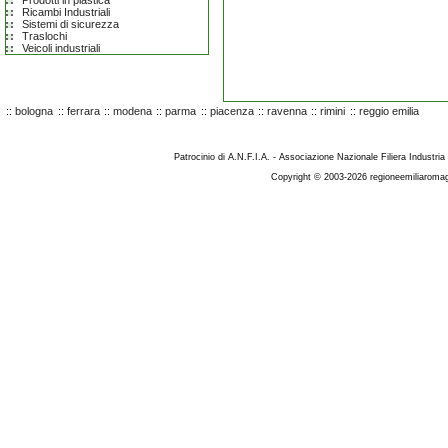
Prodotti in plastica
Ricambi Industriali
Sistemi di sicurezza
Traslochi
Veicoli industriali
::
bologna
::
ferrara
::
modena
::
parma
::
piacenza
::
ravenna
::
rimini
::
reggio emilia
Patrocinio di A.N.F.I.A. - Associazione Nazionale Filiera Industria
Copyright © 2003-2026 regioneemiliaromag