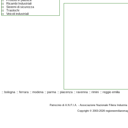
Prodotti in plastica
Ricambi Industriali
Sistemi di sicurezza
Traslochi
Veicoli industriali
::
bologna
::
ferrara
::
modena
::
parma
::
piacenza
::
ravenna
::
rimini
::
reggio emilia
Patrocinio di A.N.F.I.A. - Associazione Nazionale Filiera Industria
Copyright © 2003-2026 regioneemiliaromag