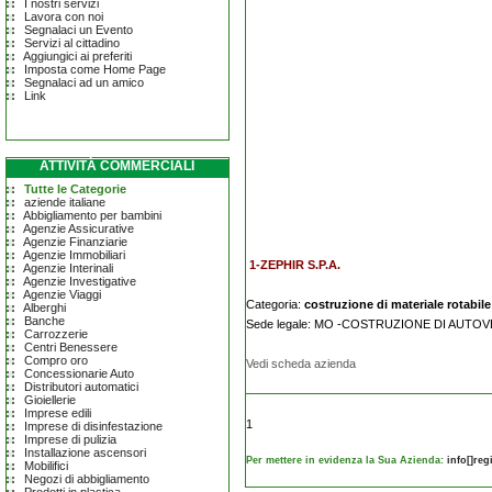
I nostri servizi
Lavora con noi
Segnalaci un Evento
Servizi al cittadino
Aggiungici ai preferiti
Imposta come Home Page
Segnalaci ad un amico
Link
ATTIVITÀ COMMERCIALI
Tutte le Categorie
aziende italiane
Abbigliamento per bambini
Agenzie Assicurative
Agenzie Finanziarie
Agenzie Immobiliari
1-ZEPHIR S.P.A.
Agenzie Interinali
Agenzie Investigative
Agenzie Viaggi
Categoria:
costruzione di materiale rotabil
Alberghi
Banche
Sede legale: MO -COSTRUZIONE DI AUTOV
Carrozzerie
Centri Benessere
Compro oro
Vedi scheda azienda
Concessionarie Auto
Distributori automatici
Gioiellerie
Imprese edili
1
Imprese di disinfestazione
Imprese di pulizia
Installazione ascensori
Per mettere in evidenza la Sua Azienda:
info[]re
Mobilifici
Negozi di abbigliamento