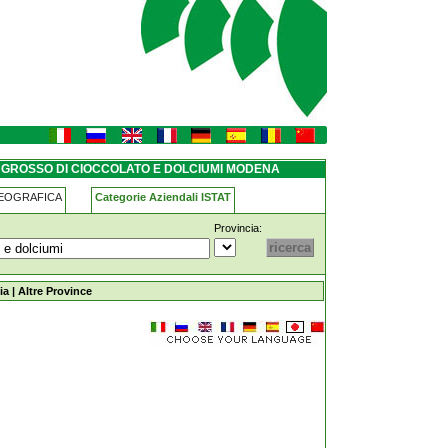
olciumi modena
NGROSSO DI CIOCCOLATO E DOLCIUMI MODENA
GEOGRAFICA
Categorie Aziendali ISTAT
Provincia:
ato-e-dolciumi modena
ia
|
Altre Province