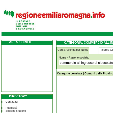
commercio-all-ingrosso-di-cioccolato-e-d
AREA ISCRITTI
CATEGORIA: COMMERCIO ALL I
Cerca Azienda per Nome
Ricerca 
Nome - Ragione sociale:
commercio-all-ingrosso-di-cioccol
Categorie correlate
|
Comuni della Provinc
DIRECTORY
Contattaci
Pubblicità
Sezione studenti