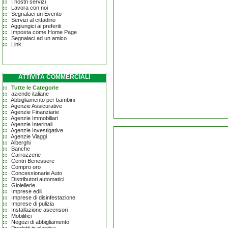
I nostri servizi
Lavora con noi
Segnalaci un Evento
Servizi al cittadino
Aggiungici ai preferiti
Imposta come Home Page
Segnalaci ad un amico
Link
ATTIVITÀ COMMERCIALI
Tutte le Categorie
aziende italiane
Abbigliamento per bambini
Agenzie Assicurative
Agenzie Finanziarie
Agenzie Immobiliari
Agenzie Interinali
Agenzie Investigative
Agenzie Viaggi
Alberghi
Banche
Carrozzerie
Centri Benessere
Compro oro
Concessionarie Auto
Distributori automatici
Gioiellerie
Imprese edili
Imprese di disinfestazione
Imprese di pulizia
Installazione ascensori
Mobilifici
Negozi di abbigliamento