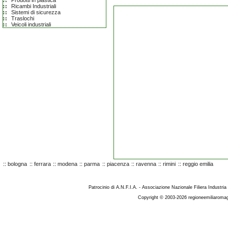
Prodotti in plastica
Ricambi Industriali
Sistemi di sicurezza
Traslochi
Veicoli industriali
::
bologna
::
ferrara
::
modena
::
parma
::
piacenza
::
ravenna
::
rimini
::
reggio emilia
Patrocinio di A.N.F.I.A. - Associazione Nazionale Filiera Industria
Copyright © 2003-2026 regioneemiliaromag