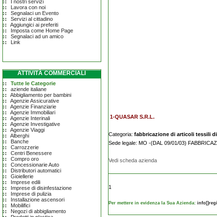
I nostri servizi
Lavora con noi
Segnalaci un Evento
Servizi al cittadino
Aggiungici ai preferiti
Imposta come Home Page
Segnalaci ad un amico
Link
ATTIVITÀ COMMERCIALI
Tutte le Categorie
aziende italiane
Abbigliamento per bambini
Agenzie Assicurative
Agenzie Finanziarie
Agenzie Immobiliari
1-QUASAR S.R.L.
Agenzie Interinali
Agenzie Investigative
Agenzie Viaggi
Categoria:
fabbricazione di articoli tessili
Alberghi
Banche
Sede legale: MO -(DAL 09/01/03) FABBRI
Carrozzerie
Centri Benessere
Compro oro
Vedi scheda azienda
Concessionarie Auto
Distributori automatici
Gioiellerie
Imprese edili
1
Imprese di disinfestazione
Imprese di pulizia
Installazione ascensori
Per mettere in evidenza la Sua Azienda:
info[]re
Mobilifici
Negozi di abbigliamento