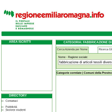
fabbricazione-di-articoli-tessili-diversi mo
AREA ISCRITTI
CATEGORIA: FABBRICAZIONE DI 
Cerca Azienda per Nome
Ricerca 
Nome - Ragione sociale:
fabbricazione-di-articoli-tessili-div
Categorie correlate
|
Comuni della Provinc
DIRECTORY
Contattaci
Pubblicità
Sezione studenti