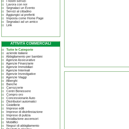
I nostri servizi
Lavora con noi
Segnalaci un Evento
Servizi al cittadino
Aggiungici ai preferiti
Imposta come Home Page
Segnalaci ad un amico
Link
ATTIVITÀ COMMERCIALI
Tutte le Categorie
aziende italiane
Abbigliamento per bambini
Agenzie Assicurative
Agenzie Finanziarie
Agenzie Immobiliari
Agenzie Interinali
Agenzie Investigative
Agenzie Viaggi
Alberghi
Banche
Carrozzerie
Centri Benessere
Compro oro
Concessionarie Auto
Distributori automatici
Gioiellerie
Imprese edili
Imprese di disinfestazione
Imprese di pulizia
Installazione ascensori
Mobilifici
Negozi di abbigliamento