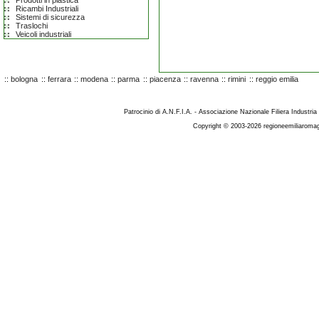
Prodotti in plastica
Ricambi Industriali
Sistemi di sicurezza
Traslochi
Veicoli industriali
::
bologna
::
ferrara
::
modena
::
parma
::
piacenza
::
ravenna
::
rimini
::
reggio emilia
Patrocinio di A.N.F.I.A. - Associazione Nazionale Filiera Industria
Copyright © 2003-2026 regioneemiliaromag