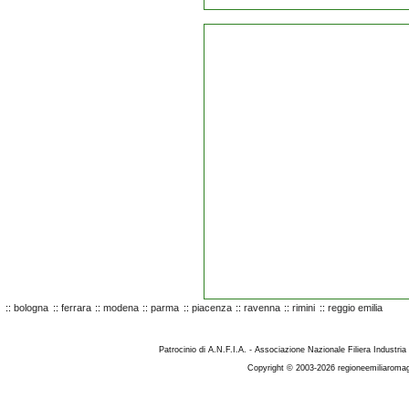
::
bologna
::
ferrara
::
modena
::
parma
::
piacenza
::
ravenna
::
rimini
::
reggio emilia
Patrocinio di A.N.F.I.A. - Associazione Nazionale Filiera Industria
Copyright © 2003-2026 regioneemiliaromag