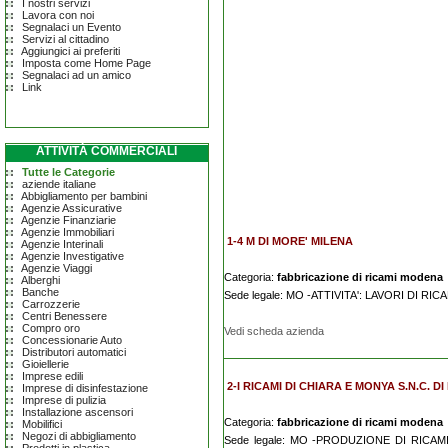
I nostri servizi
Lavora con noi
Segnalaci un Evento
Servizi al cittadino
Aggiungici ai preferiti
Imposta come Home Page
Segnalaci ad un amico
Link
ATTIVITÀ COMMERCIALI
Tutte le Categorie
aziende italiane
Abbigliamento per bambini
Agenzie Assicurative
Agenzie Finanziarie
Agenzie Immobiliari
1-4 M DI MORE' MILENA
Agenzie Interinali
Agenzie Investigative
Agenzie Viaggi
Categoria:
fabbricazione di ricami modena
Alberghi
Banche
Sede legale: MO -ATTIVITA': LAVORI DI R
Carrozzerie
Centri Benessere
Compro oro
Vedi scheda azienda
Concessionarie Auto
Distributori automatici
Gioiellerie
Imprese edili
2-I RICAMI DI CHIARA E MONYA S.N.C. DI
Imprese di disinfestazione
Imprese di pulizia
Installazione ascensori
Categoria:
fabbricazione di ricami modena
Mobilifici
Negozi di abbigliamento
Sede legale: MO -PRODUZIONE DI RICAM