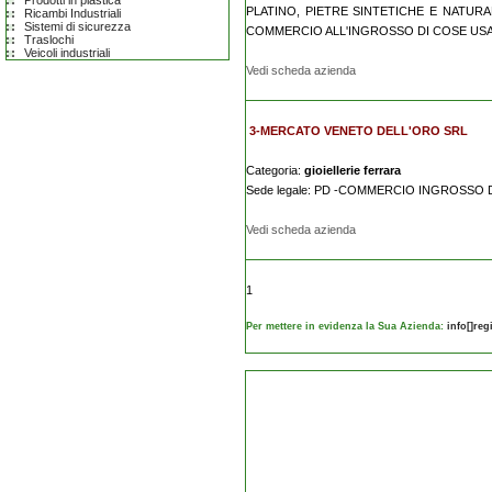
Prodotti in plastica
PLATINO, PIETRE SINTETICHE E NATURA
Ricambi Industriali
Sistemi di sicurezza
COMMERCIO ALL'INGROSSO DI COSE USAT
Traslochi
Veicoli industriali
Vedi scheda azienda
3-MERCATO VENETO DELL'ORO SRL
Categoria:
gioiellerie ferrara
Sede legale: PD -COMMERCIO INGROSSO DI
Vedi scheda azienda
1
Per mettere in evidenza la Sua Azienda:
info[]re