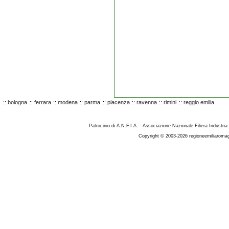
::
bologna
::
ferrara
::
modena
::
parma
::
piacenza
::
ravenna
::
rimini
::
reggio emilia
Patrocinio di A.N.F.I.A. - Associazione Nazionale Filiera Industria
Copyright © 2003-2026 regioneemiliaromag