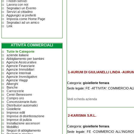
I nostri servizi
Lavora con noi
Segnalaci un Evento
Servizi al cittadino
Aggiungici ai preferiti
Imposta come Home Page
Segnalaci ad un amico
Link
ATTIVITÀ COMMERCIALI
Tutte le Categorie
aziende italiane
Abbigliamento per bambini
Agenzie Assicurative
Agenzie Finanziarie
Agenzie Immobiliari
1-AURUM DI GIULIANELLI LINDA -AURU
Agenzie Interinali
Agenzie Investigative
Agenzie Viaggi
Categoria:
gioiellerie ferrara
Alberghi
Banche
Sede legale: FE -ATTIVITA': COMMERCIO 
Carrozzerie
Centri Benessere
Compro oro
Vedi scheda azienda
Concessionarie Auto
Distributori automatici
Gioiellerie
Imprese edili
2-KARISMA S.R.L.
Imprese di disinfestazione
Imprese di pulizia
Installazione ascensori
Categoria:
gioiellerie ferrara
Mobilifici
Negozi di abbigliamento
Sede legale: FE -COMMERCIO ALL'ING