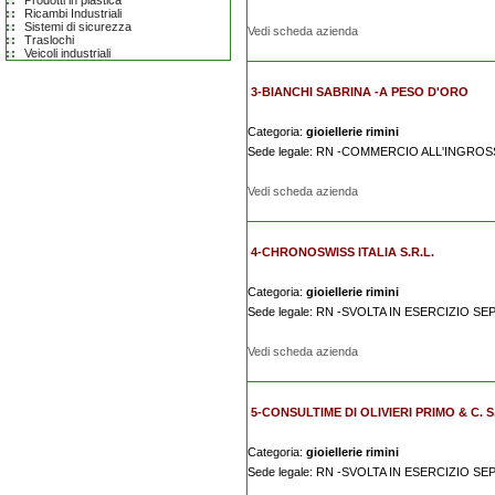
Prodotti in plastica
Ricambi Industriali
Sistemi di sicurezza
Vedi scheda azienda
Traslochi
Veicoli industriali
3-BIANCHI SABRINA -A PESO D'ORO
Categoria:
gioiellerie rimini
Sede legale: RN -COMMERCIO ALL'INGRO
Vedi scheda azienda
4-CHRONOSWISS ITALIA S.R.L.
Categoria:
gioiellerie rimini
Sede legale: RN -SVOLTA IN ESERCIZIO S
Vedi scheda azienda
5-CONSULTIME DI OLIVIERI PRIMO & C. S.
Categoria:
gioiellerie rimini
Sede legale: RN -SVOLTA IN ESERCIZIO S