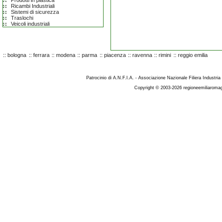
Prodotti in plastica
Ricambi Industriali
Sistemi di sicurezza
Traslochi
Veicoli industriali
::
bologna
::
ferrara
::
modena
::
parma
::
piacenza
::
ravenna
::
rimini
::
reggio emilia
Patrocinio di A.N.F.I.A. - Associazione Nazionale Filiera Industria
Copyright © 2003-2026 regioneemiliaromag