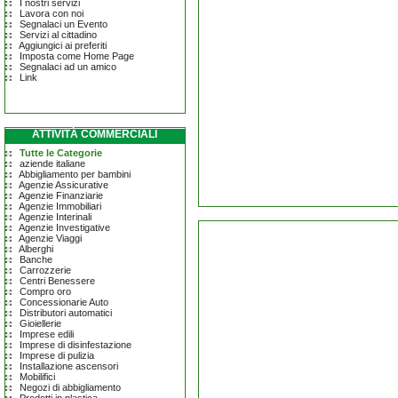
I nostri servizi
Lavora con noi
Segnalaci un Evento
Servizi al cittadino
Aggiungici ai preferiti
Imposta come Home Page
Segnalaci ad un amico
Link
ATTIVITÀ COMMERCIALI
Tutte le Categorie
aziende italiane
Abbigliamento per bambini
Agenzie Assicurative
Agenzie Finanziarie
Agenzie Immobiliari
Agenzie Interinali
Agenzie Investigative
Agenzie Viaggi
Alberghi
Banche
Carrozzerie
Centri Benessere
Compro oro
Concessionarie Auto
Distributori automatici
Gioiellerie
Imprese edili
Imprese di disinfestazione
Imprese di pulizia
Installazione ascensori
Mobilifici
Negozi di abbigliamento