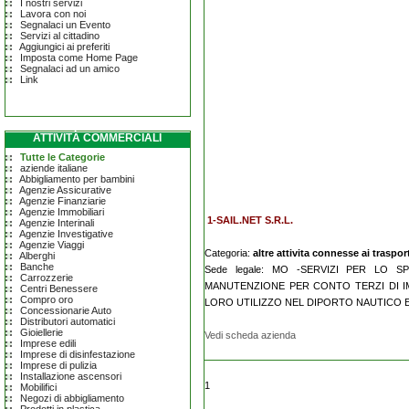
I nostri servizi
Lavora con noi
Segnalaci un Evento
Servizi al cittadino
Aggiungici ai preferiti
Imposta come Home Page
Segnalaci ad un amico
Link
ATTIVITÀ COMMERCIALI
Tutte le Categorie
aziende italiane
Abbigliamento per bambini
Agenzie Assicurative
Agenzie Finanziarie
Agenzie Immobiliari
1-SAIL.NET S.R.L.
Agenzie Interinali
Agenzie Investigative
Agenzie Viaggi
Categoria:
altre attivita connesse ai traspo
Alberghi
Banche
Sede legale: MO -SERVIZI PER LO S
Carrozzerie
MANUTENZIONE PER CONTO TERZI DI IMB
Centri Benessere
Compro oro
LORO UTILIZZO NEL DIPORTO NAUTICO 
Concessionarie Auto
Distributori automatici
Gioiellerie
Vedi scheda azienda
Imprese edili
Imprese di disinfestazione
Imprese di pulizia
Installazione ascensori
1
Mobilifici
Negozi di abbigliamento