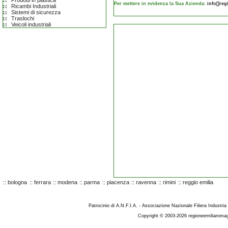
Prodotti in plastica
Per mettere in evidenza la Sua Azienda:
info[]re
Ricambi Industriali
Sistemi di sicurezza
Traslochi
Veicoli industriali
::
bologna
::
ferrara
::
modena
::
parma
::
piacenza
::
ravenna
::
rimini
::
reggio emilia
Patrocinio di A.N.F.I.A. - Associazione Nazionale Filiera Industria
Copyright © 2003-2026 regioneemiliaromag