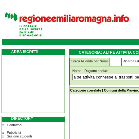
altre-attivita-connesse-ai-trasporti-per-v
AREA ISCRITTI
CATEGORIA: ALTRE ATTIVITA C
Cerca Azienda per Nome
Ricerca 
Nome - Ragione sociale:
altre-attivita-connesse-ai-trasporti
Categorie correlate
|
Comuni della Provinc
DIRECTORY
Contattaci
Pubblicità
Sezione studenti