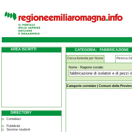
fabbricazione-di-isolatori-e-di-pezzi-isola
AREA ISCRITTI
CATEGORIA: FABBRICAZIONE 
SERRAMAZZONI
Cerca Azienda per Nome
Ricerca 
Nome - Ragione sociale:
fabbricazione-di-isolatori-e-di-pezz
Categorie correlate
|
Comuni della Provinc
DIRECTORY
Contattaci
Pubblicità
Sezione studenti