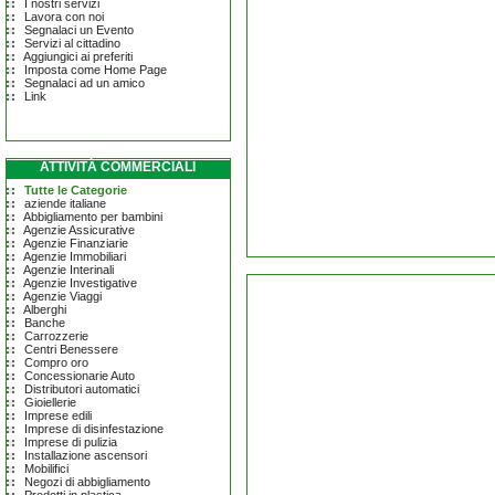
I nostri servizi
Lavora con noi
Segnalaci un Evento
Servizi al cittadino
Aggiungici ai preferiti
Imposta come Home Page
Segnalaci ad un amico
Link
ATTIVITÀ COMMERCIALI
Tutte le Categorie
aziende italiane
Abbigliamento per bambini
Agenzie Assicurative
Agenzie Finanziarie
Agenzie Immobiliari
Agenzie Interinali
Agenzie Investigative
Agenzie Viaggi
Alberghi
Banche
Carrozzerie
Centri Benessere
Compro oro
Concessionarie Auto
Distributori automatici
Gioiellerie
Imprese edili
Imprese di disinfestazione
Imprese di pulizia
Installazione ascensori
Mobilifici
Negozi di abbigliamento