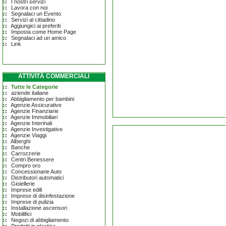
I nostri servizi
Lavora con noi
Segnalaci un Evento
Servizi al cittadino
Aggiungici ai preferiti
Imposta come Home Page
Segnalaci ad un amico
Link
ATTIVITÀ COMMERCIALI
Tutte le Categorie
aziende italiane
Abbigliamento per bambini
Agenzie Assicurative
Agenzie Finanziarie
Agenzie Immobiliari
Agenzie Interinali
Agenzie Investigative
Agenzie Viaggi
Alberghi
Banche
Carrozzerie
Centri Benessere
Compro oro
Concessionarie Auto
Distributori automatici
Gioiellerie
Imprese edili
Imprese di disinfestazione
Imprese di pulizia
Installazione ascensori
Mobilifici
Negozi di abbigliamento