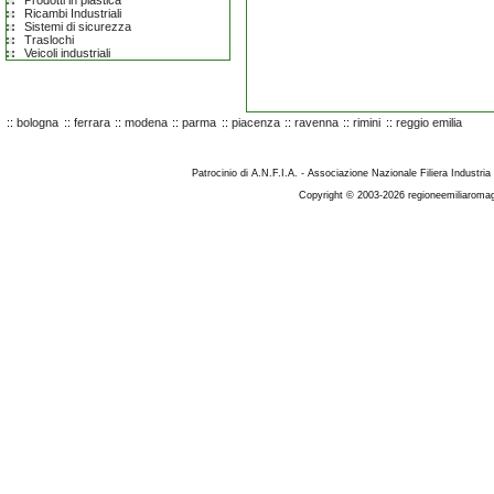
Prodotti in plastica
Ricambi Industriali
Sistemi di sicurezza
Traslochi
Veicoli industriali
::
bologna
::
ferrara
::
modena
::
parma
::
piacenza
::
ravenna
::
rimini
::
reggio emilia
Patrocinio di A.N.F.I.A. - Associazione Nazionale Filiera Industria
Copyright © 2003-2026 regioneemiliaromag