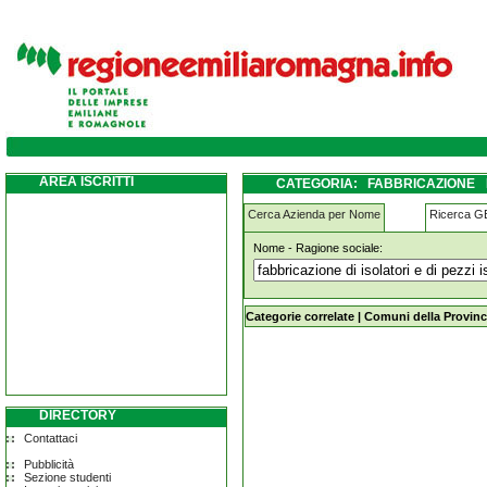
fabbricazione-di-isolatori-e-di-pezzi-isolan
AREA ISCRITTI
CATEGORIA: FABBRICAZIONE 
FORMIGINE
Cerca Azienda per Nome
Ricerca 
Nome - Ragione sociale:
fabbricazione-di-isolatori-e-di-pezzi
Categorie correlate
|
Comuni della Provinc
DIRECTORY
Contattaci
Pubblicità
Sezione studenti