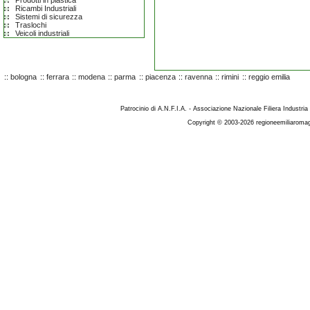
Prodotti in plastica
Ricambi Industriali
Sistemi di sicurezza
Traslochi
Veicoli industriali
::
bologna
::
ferrara
::
modena
::
parma
::
piacenza
::
ravenna
::
rimini
::
reggio emilia
Patrocinio di A.N.F.I.A. - Associazione Nazionale Filiera Industria
Copyright © 2003-2026 regioneemiliaromag