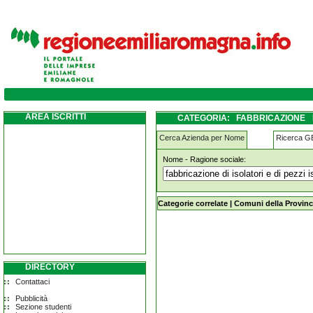
fabbricazione-di-isolatori-e-di-pezzi-isola
AREA ISCRITTI
CATEGORIA: FABBRICAZIONE 
MEDOLLA
Cerca Azienda per Nome
Ricerca 
Nome - Ragione sociale:
fabbricazione-di-isolatori-e-di-pezzi
Categorie correlate
|
Comuni della Provinc
DIRECTORY
Contattaci
Pubblicità
Sezione studenti