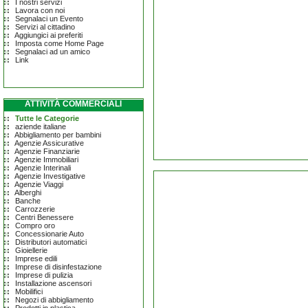
I nostri servizi
Lavora con noi
Segnalaci un Evento
Servizi al cittadino
Aggiungici ai preferiti
Imposta come Home Page
Segnalaci ad un amico
Link
ATTIVITÀ COMMERCIALI
Tutte le Categorie
aziende italiane
Abbigliamento per bambini
Agenzie Assicurative
Agenzie Finanziarie
Agenzie Immobiliari
Agenzie Interinali
Agenzie Investigative
Agenzie Viaggi
Alberghi
Banche
Carrozzerie
Centri Benessere
Compro oro
Concessionarie Auto
Distributori automatici
Gioiellerie
Imprese edili
Imprese di disinfestazione
Imprese di pulizia
Installazione ascensori
Mobilifici
Negozi di abbigliamento