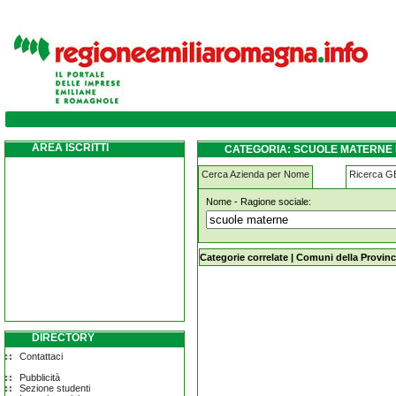
scuole-materne medolla
AREA ISCRITTI
CATEGORIA: SCUOLE MATERNE
Cerca Azienda per Nome
Ricerca 
Nome - Ragione sociale:
scuole-materne medolla
Categorie correlate
|
Comuni della Provinc
DIRECTORY
Contattaci
Pubblicità
Sezione studenti