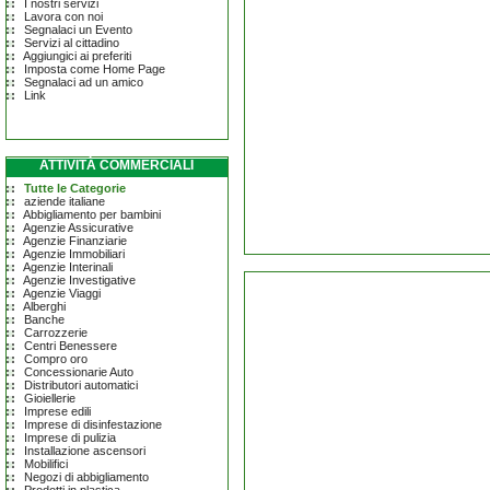
I nostri servizi
Lavora con noi
Segnalaci un Evento
Servizi al cittadino
Aggiungici ai preferiti
Imposta come Home Page
Segnalaci ad un amico
Link
ATTIVITÀ COMMERCIALI
Tutte le Categorie
aziende italiane
Abbigliamento per bambini
Agenzie Assicurative
Agenzie Finanziarie
Agenzie Immobiliari
Agenzie Interinali
Agenzie Investigative
Agenzie Viaggi
Alberghi
Banche
Carrozzerie
Centri Benessere
Compro oro
Concessionarie Auto
Distributori automatici
Gioiellerie
Imprese edili
Imprese di disinfestazione
Imprese di pulizia
Installazione ascensori
Mobilifici
Negozi di abbigliamento