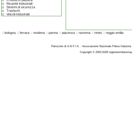
Prodotti in plastica
Ricambi Industriali
Sistemi di sicurezza
Traslochi
Veicoli industriali
::
bologna
::
ferrara
::
modena
::
parma
::
piacenza
::
ravenna
::
rimini
::
reggio emilia
Patrocinio di A.N.F.I.A. - Associazione Nazionale Filiera Industria
Copyright © 2003-2026 regioneemiliaromag