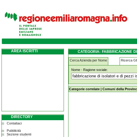
fabbricazione-di-isolatori-e-di-pezzi-isola
AREA ISCRITTI
CATEGORIA: FABBRICAZIONE DI 
MODENA
Cerca Azienda per Nome
Ricerca 
Nome - Ragione sociale:
fabbricazione-di-isolatori-e-di-pezz
Categorie correlate
|
Comuni della Provinc
DIRECTORY
Contattaci
Pubblicità
Sezione studenti