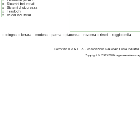
Prodotti in plastica
Ricambi Industriali
Sistemi di sicurezza
Traslochi
Veicoli industriali
::
bologna
::
ferrara
::
modena
::
parma
::
piacenza
::
ravenna
::
rimini
::
reggio emilia
Patrocinio di A.N.F.I.A. - Associazione Nazionale Filiera Industria
Copyright © 2003-2026 regioneemiliaromag