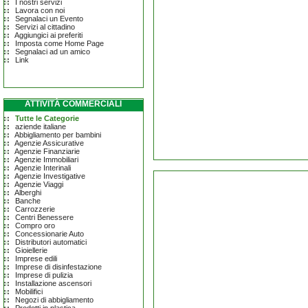
I nostri servizi
Lavora con noi
Segnalaci un Evento
Servizi al cittadino
Aggiungici ai preferiti
Imposta come Home Page
Segnalaci ad un amico
Link
ATTIVITÀ COMMERCIALI
Tutte le Categorie
aziende italiane
Abbigliamento per bambini
Agenzie Assicurative
Agenzie Finanziarie
Agenzie Immobiliari
Agenzie Interinali
Agenzie Investigative
Agenzie Viaggi
Alberghi
Banche
Carrozzerie
Centri Benessere
Compro oro
Concessionarie Auto
Distributori automatici
Gioiellerie
Imprese edili
Imprese di disinfestazione
Imprese di pulizia
Installazione ascensori
Mobilifici
Negozi di abbigliamento