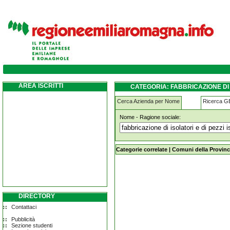
fabbricazione-di-isolatori-e-di-pezzi-isolan
AREA ISCRITTI
CATEGORIA: FABBRICAZIONE DI 
Cerca Azienda per Nome
Ricerca 
Nome - Ragione sociale:
fabbricazione-di-isolatori-e-di-pezzi
Categorie correlate
|
Comuni della Provinc
DIRECTORY
Contattaci
Pubblicità
Sezione studenti