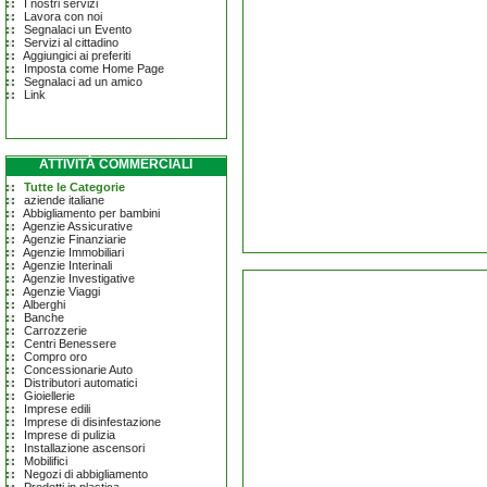
I nostri servizi
Lavora con noi
Segnalaci un Evento
Servizi al cittadino
Aggiungici ai preferiti
Imposta come Home Page
Segnalaci ad un amico
Link
ATTIVITÀ COMMERCIALI
Tutte le Categorie
aziende italiane
Abbigliamento per bambini
Agenzie Assicurative
Agenzie Finanziarie
Agenzie Immobiliari
Agenzie Interinali
Agenzie Investigative
Agenzie Viaggi
Alberghi
Banche
Carrozzerie
Centri Benessere
Compro oro
Concessionarie Auto
Distributori automatici
Gioiellerie
Imprese edili
Imprese di disinfestazione
Imprese di pulizia
Installazione ascensori
Mobilifici
Negozi di abbigliamento