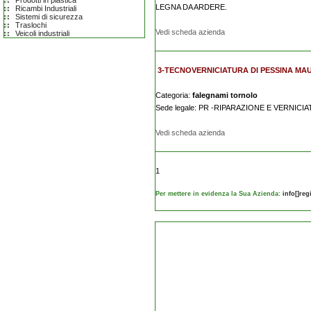
Prodotti in plastica
LEGNA DA ARDERE.
Ricambi Industriali
Sistemi di sicurezza
Traslochi
Vedi scheda azienda
Veicoli industriali
3-TECNOVERNICIATURA DI PESSINA MAU
Categoria:
falegnami tornolo
Sede legale: PR -RIPARAZIONE E VERNIC
Vedi scheda azienda
1
Per mettere in evidenza la Sua Azienda:
info[]re