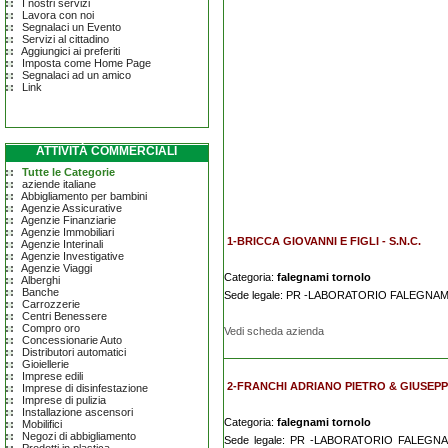
I nostri servizi
Lavora con noi
Segnalaci un Evento
Servizi al cittadino
Aggiungici ai preferiti
Imposta come Home Page
Segnalaci ad un amico
Link
ATTIVITÀ COMMERCIALI
Tutte le Categorie
aziende italiane
Abbigliamento per bambini
Agenzie Assicurative
Agenzie Finanziarie
Agenzie Immobiliari
1-BRICCA GIOVANNI E FIGLI - S.N.C.
Agenzie Interinali
Agenzie Investigative
Agenzie Viaggi
Categoria:
falegnami tornolo
Alberghi
Banche
Sede legale: PR -LABORATORIO FALEGN
Carrozzerie
Centri Benessere
Compro oro
Vedi scheda azienda
Concessionarie Auto
Distributori automatici
Gioiellerie
Imprese edili
2-FRANCHI ADRIANO PIETRO & GIUSEP
Imprese di disinfestazione
Imprese di pulizia
Installazione ascensori
Categoria:
falegnami tornolo
Mobilifici
Negozi di abbigliamento
Sede legale: PR -LABORATORIO FALEGN