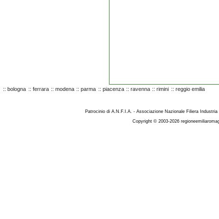
::
bologna
::
ferrara
::
modena
::
parma
::
piacenza
::
ravenna
::
rimini
::
reggio emilia
Patrocinio di A.N.F.I.A. - Associazione Nazionale Filiera Industria
Copyright © 2003-2026 regioneemiliaromag