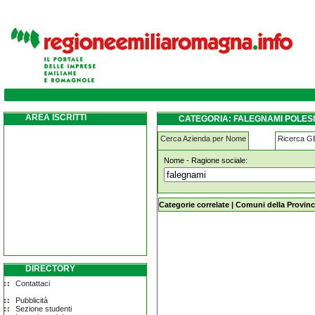
falegnami polesine-parmense
AREA ISCRITTI
CATEGORIA: FALEGNAMI POLES
Cerca Azienda per Nome
Ricerca 
Nome - Ragione sociale:
falegnami polesine-parmense
Categorie correlate
|
Comuni della Provinc
DIRECTORY
Contattaci
Pubblicità
Sezione studenti