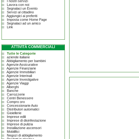
I nostri servizi
Lavora con noi
Segnalaci un Evento
Servizi al cittadino
Aggiungici ai preferiti
Imposta come Home Page
Segnalaci ad un amico
Link
ATTIVITÀ COMMERCIALI
Tutte le Categorie
aziende italiane
Abbigliamento per bambini
Agenzie Assicurative
Agenzie Finanziarie
Agenzie Immobiliari
Agenzie Interinali
Agenzie Investigative
Agenzie Viaggi
Alberghi
Banche
Carrozzerie
Centri Benessere
Compro oro
Concessionarie Auto
Distributori automatici
Gioiellerie
Imprese edili
Imprese di disinfestazione
Imprese di pulizia
Installazione ascensori
Mobilifici
Negozi di abbigliamento